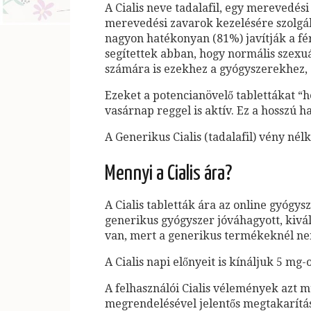
A Cialis neve tadalafil, egy merevedés
merevedési zavarok kezelésére szolgáló 
nagyon hatékonyan (81%) javítják a fér
segítettek abban, hogy normális szexuál
számára is ezekhez a gyógyszerekhez,
Ezeket a potencianövelő tablettákat “h
vasárnap reggel is aktív. Ez a hosszú h
A Generikus Cialis (tadalafil) vény nélk
Mennyi a Cialis ára?
A Cialis tabletták ára az online gyógys
generikus gyógyszer jóváhagyott, kivál
van, mert a generikus termékeknél nem
A Cialis napi előnyeit is kínáljuk 5 mg
A felhasználói Cialis vélemények azt 
megrendelésével jelentős megtakarítás