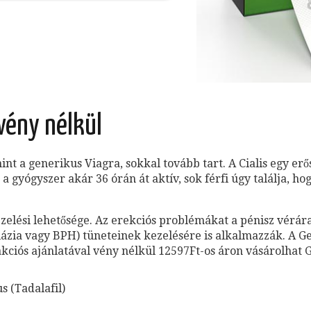
vény nélkül
mint a generikus Viagra, sokkal tovább tart. A Cialis egy er
a gyógyszer akár 36 órán át aktív, sok férfi úgy találja, h
ezelési lehetősége. Az erekciós problémákat a pénisz vér
lázia vagy BPH) tüneteinek kezelésére is alkalmazzák. A Ge
ciós ajánlatával vény nélkül 12597Ft-os áron vásárolhat Gen
s (Tadalafil)