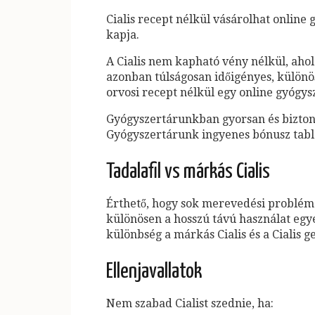
Cialis recept nélkül vásárolhat onlin
kapja.
A Cialis nem kapható vény nélkül, aho
azonban túlságosan időigényes, különös
orvosi recept nélkül egy online gyógys
Gyógyszertárunkban gyorsan és biztonsá
Gyógyszertárunk ingyenes bónusz table
Tadalafil vs márkás Cialis
Érthető, hogy sok merevedési problémák
különösen a hosszú távú használat egy
különbség a márkás Cialis és a Cialis 
Ellenjavallatok
Nem szabad Cialist szednie, ha: