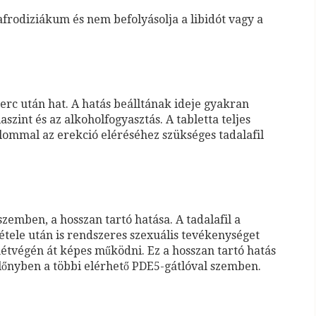
 afrodiziákum és nem befolyásolja a libidót vagy a
perc után hat. A hatás beálltának ideje gyakran
szint és az alkoholfogyasztás. A tabletta teljes
alommal az erekció eléréséhez szükséges tadalafil
 szemben, a hosszan tartó hatása. A tadalafil a
étele után is rendszeres szexuális tevékenységet
 hétvégén át képes működni. Ez a hosszan tartó hatás
k előnyben a többi elérhető PDE5-gátlóval szemben.