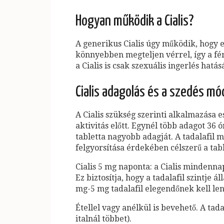
Hogyan működik a Cialis?
A generikus Cialis úgy működik, hogy el
könnyebben megteljen vérrel, így a fé
a Cialis is csak szexuális ingerlés hatás
Cialis adagolás és a szedés mó
A Cialis szükség szerinti alkalmazása e
aktivitás előtt. Egynél több adagot 36
tabletta nagyobb adagját. A tadalafil
felgyorsítása érdekében célszerű a ta
Cialis 5 mg naponta: a Cialis mindenn
Ez biztosítja, hogy a tadalafil szintj
mg-5 mg tadalafil elegendőnek kell len
Étellel vagy anélkül is bevehető. A tad
italnál többet).