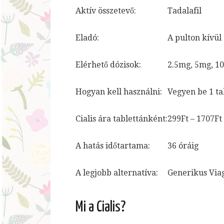
Aktív összetevő:
Tadalafil
Eladó:
A pulton kívül
Elérhető dózisok:
2.5mg, 5mg, 1
Hogyan kell használni:
Vegyen be 1 tab
Cialis ára tablettánként:
299Ft – 1707Ft
A hatás időtartama:
36 óráig
A legjobb alternatíva:
Generikus Viag
Mi a Cialis?