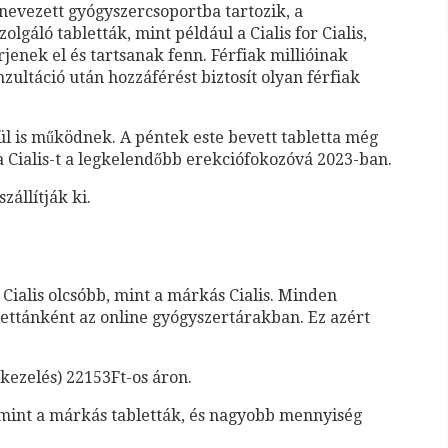
 nevezett gyógyszercsoportba tartozik, a
gáló tabletták, mint például a Cialis for Cialis,
jenek el és tartsanak fenn. Férfiak millióinak
zultáció után hozzáférést biztosít olyan férfiak
ül is működnek. A péntek este bevett tabletta még
e a Cialis-t a legkelendőbb erekciófokozóvá 2023-ban.
zállítják ki.
 Cialis olcsóbb, mint a márkás Cialis. Minden
lettánként az online gyógyszertárakban. Ez azért
 kezelés) 22153Ft-os áron.
 mint a márkás tabletták, és nagyobb mennyiség