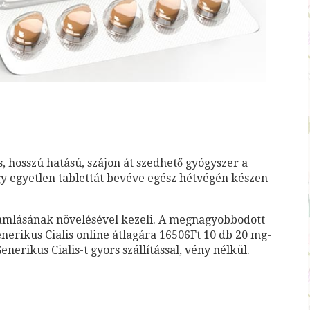
ős, hosszú hatású, szájon át szedhető gyógyszer a
ogy egyetlen tablettát bevéve egész hétvégén készen
áramlásának növelésével kezeli. A megnagyobbodott
nerikus Cialis online átlagára 16506Ft 10 db 20 mg-
erikus Cialis-t gyors szállítással, vény nélkül.