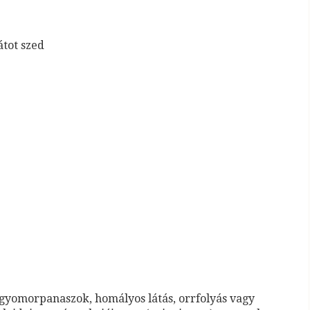
átot szed
, gyomorpanaszok, homályos látás, orrfolyás vagy