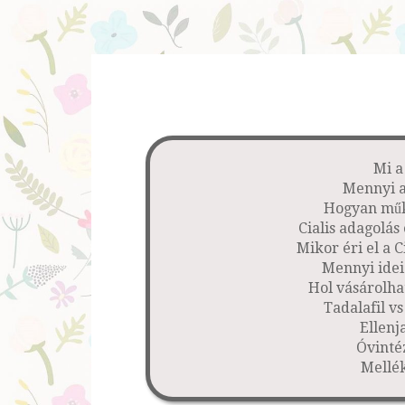
Mi a
Mennyi a
Hogyan műkö
Cialis adagolás
Mikor éri el a C
Mennyi ideig
Hol vásárolhat
Tadalafil v
Ellenj
Óvinté
Mellé