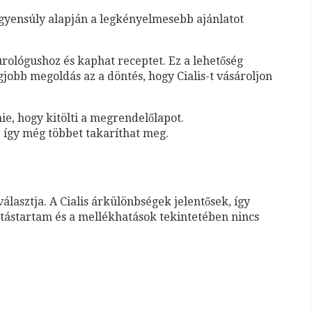
egyensúly alapján a legkényelmesebb ajánlatot
ológushoz és kaphat receptet. Ez a lehetőség
gjobb megoldás az a döntés, hogy Cialis-t vásároljon
e, hogy kitölti a megrendelőlapot.
 így még többet takaríthat meg.
lasztja. A Cialis árkülönbségek jelentősek, így
tástartam és a mellékhatások tekintetében nincs