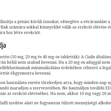
lazítja a pénisz körüli izmokat, elősegítve a véráramlást a 
rfiak számára sokkal könnyebbé válik az erekció elérése é
ára hoz létre erekciót.
dja
setén (10 mg, 20 mg és 40 mg-os tabletták): A Cialis általán
 órán belül nem szabad bevenni. Ha a 20 mg-os adaggal nem j
 mellékhatásainak minimalizálása érdekében célszerű a lega
blettát éhgyomorra bevenni.
apos használata esetén törekedjen arra, hogy minden nap u
e állandó maradjon a szervezetében. Ne használjon további E
nie az erekció eléréséhez. Ha nem, akkor 10 mg vagy 20 mg
alafil szedése alatt ne fogyasszon túlzott mennyiségű alkoh