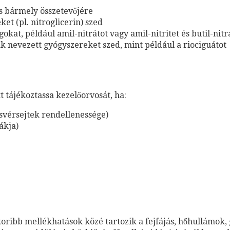
lis bármely összetevőjére
et (pl. nitroglicerin) szed
kat, például amil-nitrátot vagy amil-nitritet és butil-nitr
k nevezett gyógyszereket szed, mint például a riociguátot
tt tájékoztassa kezelőorvosát, ha:
ösvérsejtek rendellenessége)
ákja)
koribb mellékhatások közé tartozik a fejfájás, hőhullámok