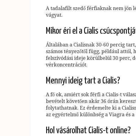
A tadalafilt szedő férfiaknak nem jön l
vágyat.
Mikor éri el a Cialis csúcspontjá
Általában a Cialisnak 30-60 percig tart
számos tényezőtől függ, például attól, 
felszívódási ideje körülbelül 30 perc,
vérkoncentrációt.
Mennyi ideig tart a Cialis?
A fő ok, amiért sok férfi a Cialis-t vál
bevételt követően akár 36 órán kereszt
folytathatnak. Ez érdemelte ki a Ciali
az egyértelmű különbség a Viagra és a C
Hol vásárolhat Cialis-t online?