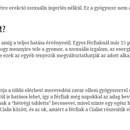
étre erekció szexuális ingerlés nélkül. Ez a gyógyszer nem
t?
, amíg a teljes hatása érvényesül. Egyes férfiaknál már 15 
hogy mennyire tele a gyomor, a szexuális izgalom, az energia
 de ezek az egyéb tényezők megváltoztathatják az adott alk
asztja a többi elérhető merevedési zavar elleni gyógyszerrel
ül is hatásos lehet, így a férfiak még napokkal az adag bev
snak a “hétvégi tabletta” becenevet, mivel szinte egy egész
ialis között, és az ok, amiért a férfiak a Cialist részesíti