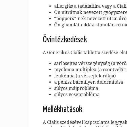
allergiás a tadalafilra vagy a Cia
Ön nitrátnak nevezett gyógyszerek
“poppers”-nek nevezett utcai drogo
Ön guanilát-cikláz-stimulánsokna
Óvintézkedések
A Generikus Cialis tabletta szedése elő
sarlósejtes vérszegénység (a vör
myeloma multiplex (a csontvelő r
leukémia (a vérsejtek rákja)
a pénisz bármilyen deformitása
súlyos májprobléma
súlyos veseprobléma
Mellékhatások
A Cialis szedésével kapcsolatos leggya