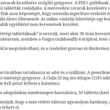
i zavarok kezelésére szolgáló gyógyszer. A PDE5-gátlóknak
tabletták családjába. A merevedési zavarok kezelésére szol
fiak azon képességét, hogy szexuális ingerlésre erekciót ér
is életet élhessenek. Az online vásárlás lehetősége egy kon
 akik egyébként nem keresnének kezelést.
étvégi tablettáknak” is nevezik, mert akár 36 órán kereszt
atástartam, szemben a Viagra (szildenafil) 4 órájával, tett
ül is megvásárolható, és a rendelést gyorsan és diszkréten s
zertárakban tartalmazza az adót és a szállítást. A generikus
ó minőségű gyógyszer. A Cialis 20 mg ára átlagos 521Ft tab
 kell pénzt költeni a kutatásra.
-os adagolásban mindennapos használatra, 30 tabletta (havi
mutatják, hogy a nem védett változat ugyanolyan hatékony,
 érhető el.