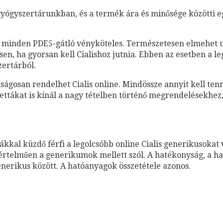
e gyógyszertárunkban, és a termék ára és minősége közötti 
l minden PDE5-gátló vényköteles. Természetesen elmehet ur
en, ha gyorsan kell Cialishoz jutnia. Ebben az esetben a le
zertárból.
gosan rendelhet Cialis online. Mindössze annyit kell tenni
ttákat is kínál a nagy tételben történő megrendelésekhez,
kal küzdő férfi a legolcsóbb online Cialis generikusokat vá
értelműen a generikumok mellett szól. A hatékonyság, a ha
generikus között. A hatóanyagok összetétele azonos.