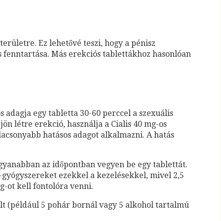
területre. Ez lehetővé teszi, hogy a pénisz
s fenntartása. Más erekciós tablettákhoz hasonlóan
os adagja egy tabletta 30-60 perccel a szexuális
ön létre erekció, használja a Cialis 40 mg-os
lacsonyabb hatásos adagot alkalmazni. A hatás
gyanabban az időpontban vegyen be egy tablettát.
D-gyógyszereket ezekkel a kezelésekkel, mivel 2,5
-ot kell fontolóra venni.
olt (például 5 pohár bornál vagy 5 alkohol tartalmú