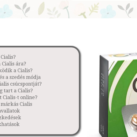
 Cialis?
 Cialis ára?
dik a Cialis?
 és a szedés módja
ialis csúcspontját?
 tart a Cialis?
 Cialis-t online?
s márkás Cialis
avallatok
zkedések
khatások