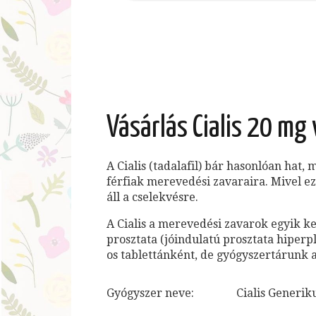
Vásárlás Cialis 20 mg 
A Cialis (tadalafil) bár hasonlóan hat, 
férfiak merevedési zavaraira. Mivel ez 
áll a cselekvésre.
A Cialis a merevedési zavarok egyik k
prosztata (jóindulatú prosztata hiperp
os tablettánként, de gyógyszertárunk ak
Gyógyszer neve:
Cialis Generiku