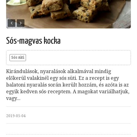
Sós-magvas kocka
Sós süti
Kirándulások, nyaralások alkalmával mindig
előkerül valakinél egy sós süti. Ez a recept is egy
balatoni nyaralás során került hozzám, és azóta is az
egyik kedven sós-receptem. A magokat variálhatjuk,
vagy...
2019-05-04