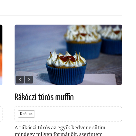
Rákóczi túrós muffin
Krémes
A rákóczi túrós az egyik kedvenc sütim,
mindegy milyen formát ölt, szerintem