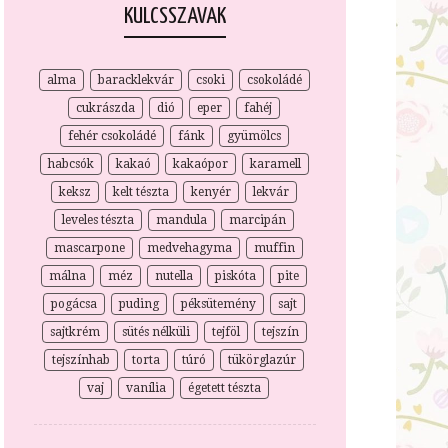
KULCSSZAVAK
alma
baracklekvár
csoki
csokoládé
cukrászda
dió
eper
fahéj
fehér csokoládé
fánk
gyümölcs
habcsók
kakaó
kakaópor
karamell
keksz
kelt tészta
kenyér
lekvár
leveles tészta
mandula
marcipán
mascarpone
medvehagyma
muffin
málna
méz
nutella
piskóta
pite
pogácsa
puding
péksütemény
sajt
sajtkrém
sütés nélküli
tejföl
tejszín
tejszínhab
torta
túró
tükörglazúr
vaj
vanília
égetett tészta