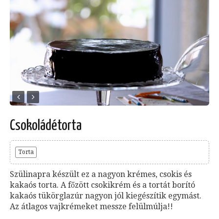
Csokoládétorta
Torta
Szülinapra készült ez a nagyon krémes, csokis és
kakaós torta. A főzött csokikrém és a tortát borító
kakaós tükörglazúr nagyon jól kiegészítik egymást.
Az átlagos vajkrémeket messze felülmúlja!!