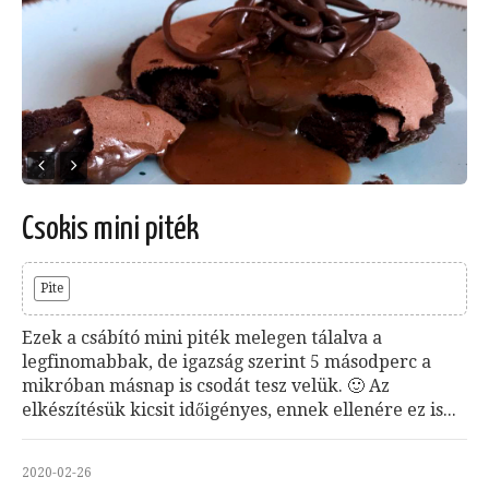
Csokis mini piték
Pite
Ezek a csábító mini piték melegen tálalva a
legfinomabbak, de igazság szerint 5 másodperc a
mikróban másnap is csodát tesz velük. 🙂 Az
elkészítésük kicsit időigényes, ennek ellenére ez is...
2020-02-26