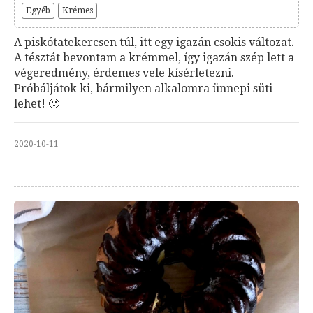
Egyéb
Krémes
A piskótatekercsen túl, itt egy igazán csokis változat.
A tésztát bevontam a krémmel, így igazán szép lett a
végeredmény, érdemes vele kísérletezni.
Próbáljátok ki, bármilyen alkalomra ünnepi süti
lehet! 🙂
2020-10-11