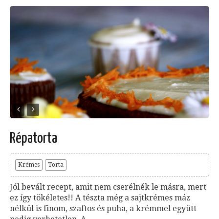
Répatorta
Krémes
Torta
Jól bevált recept, amit nem cserélnék le másra, mert
ez így tökéletes!! A tészta még a sajtkrémes máz
nélkül is finom, szaftos és puha, a krémmel együtt