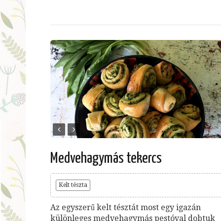
Medvehagymás tekercs
Kelt tészta
Az egyszerű kelt tésztát most egy igazán
különleges medvehagymás pestóval dobtuk