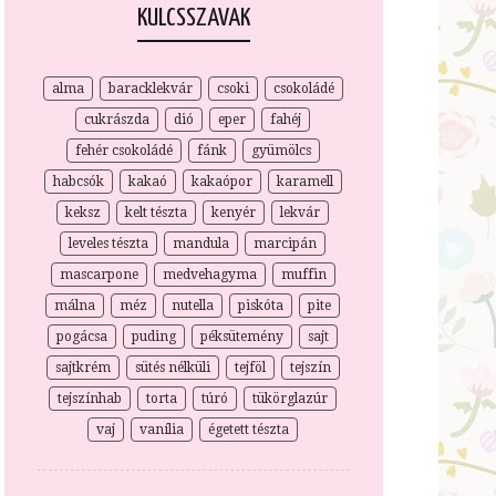
KULCSSZAVAK
alma
baracklekvár
csoki
csokoládé
cukrászda
dió
eper
fahéj
fehér csokoládé
fánk
gyümölcs
habcsók
kakaó
kakaópor
karamell
keksz
kelt tészta
kenyér
lekvár
leveles tészta
mandula
marcipán
mascarpone
medvehagyma
muffin
málna
méz
nutella
piskóta
pite
pogácsa
puding
péksütemény
sajt
sajtkrém
sütés nélküli
tejföl
tejszín
tejszínhab
torta
túró
tükörglazúr
vaj
vanília
égetett tészta