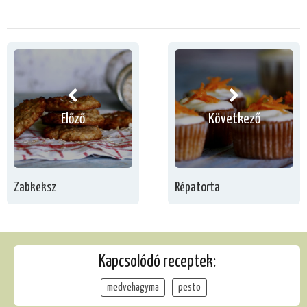
Előző
Következő
Zabkeksz
Répatorta
Kapcsolódó receptek:
medvehagyma
pesto