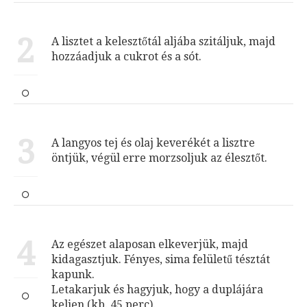
2
A lisztet a kelesztőtál aljába szitáljuk, majd
hozzáadjuk a cukrot és a sót.
3
A langyos tej és olaj keverékét a lisztre
öntjük, végül erre morzsoljuk az élesztőt.
4
Az egészet alaposan elkeverjük, majd
kidagasztjuk. Fényes, sima felületű tésztát
kapunk.
Letakarjuk és hagyjuk, hogy a duplájára
keljen (kb. 45 perc).