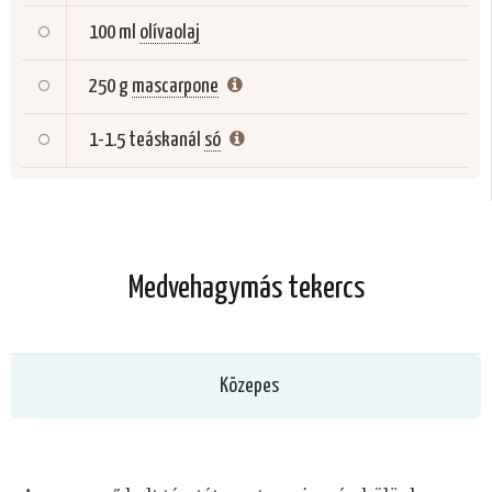
100 ml
olívaolaj
250 g
mascarpone
1-1.5 teáskanál
só
Medvehagymás tekercs
Közepes