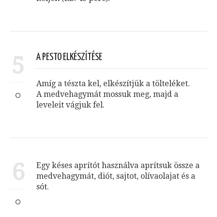
5
A PESTO ELKÉSZÍTÉSE
Amíg a tészta kel, elkészítjük a tölteléket.
A medvehagymát mossuk meg, majd a
leveleit vágjuk fel.
6
Egy késes aprítót használva aprítsuk össze a
medvehagymát, diót, sajtot, olívaolajat és a
sót.