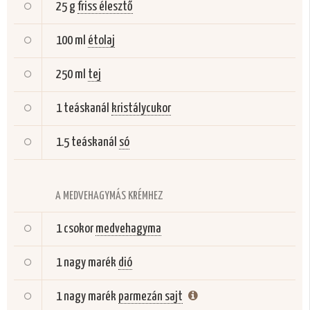
25 g
friss élesztő
100 ml
étolaj
250 ml
tej
1 teáskanál
kristálycukor
1.5 teáskanál
só
A MEDVEHAGYMÁS KRÉMHEZ
1 csokor
medvehagyma
1 nagy marék
dió
1 nagy marék
parmezán sajt