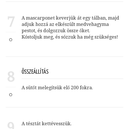
7
A mascarponet keverjük át egy tálban, majd
adjuk hozzá az elkészült medvehagyma
pestot, és dolgozzuk össze őket.
Kóstoljuk meg, és sózzuk ha még szükséges!
8
ÖSSZEÁLLÍTÁS
A sütőt melegítsük elő 200 fokra.
9
A tésztát kettévesszük.