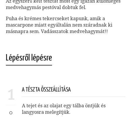
Az egyszerű kelt tésztát most egy igazán különleges
medvehagymás pestóval dobtuk fel.
Puha és krémes tekercseket kapunk, amik a
mascarpone miatt egyáltalán nem száradnak ki
másnapra sem. Vadásszatok medvehagymát!!
Lépésről lépésre
1
A TÉSZTA ÖSSZEÁLLÍTÁSA
A tejet és az olajat egy tálba öntjük és
langyosra melegítjük.