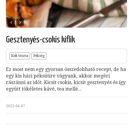
Gesztenyés-csokis kiflik
Kelt tészta
Pékség
Ez most nem egy gyorsan összedobható recept, de ha
egy kis házi péksütire vágyunk, akkor megéri
rászánni az időt. Kicsit csokis, kicsit gesztenyés és így
együtt tökéletes kávé, tea mellé...
2022-04-07