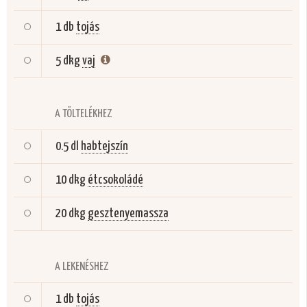
1 db
tojás
5 dkg
vaj
A TÖLTELÉKHEZ
0.5 dl
habtejszín
10 dkg
étcsokoládé
20 dkg
gesztenyemassza
A LEKENÉSHEZ
1 db
tojás