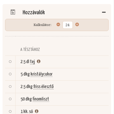
Hozzávalók
Kalkulátor:
A TÉSZTÁHOZ
2.5 dl
tej
5 dkg
kristálycukor
2.5 dkg
friss élesztő
50 dkg
finomliszt
1 kk.
só