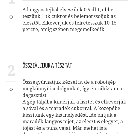
A langyos tejből elveszünk 0.5 dl-t, ebbe
teszünk 1 tk cukrot és belemorzsoljuk az
élesztőt. Elkeverjük és félretesszük 10-15
percre, amíg szépen megemelkedik.
2
ÖSSZEÁLLTJUK A TÉSZTÁT
Összegyúrhatjuk kézzel is, de a robotgép
megkönnyíti a dolgunkat, így én rábíztam a
dagasztást.
A gép táljába kimérjük a lisztet és elkeverjük
a sóval és a maradék cukorral. A közepébe
készítünk egy kis mélyedést, ide öntjük a
maradék langyos tejet, az élesztős elegyet, a
tojást és a puha vajat. Már mehet is a