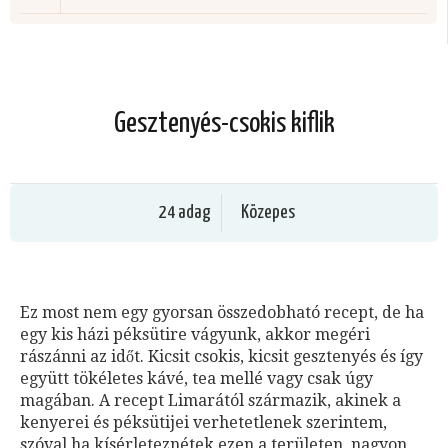
Gesztenyés-csokis kiflik
24 adag
Közepes
Ez most nem egy gyorsan összedobható recept, de ha
egy kis házi péksütire vágyunk, akkor megéri
rászánni az időt. Kicsit csokis, kicsit gesztenyés és így
együtt tökéletes kávé, tea mellé vagy csak úgy
magában. A recept Limarától származik, akinek a
kenyerei és péksütijei verhetetlenek szerintem,
szóval ha kísérleteznétek ezen a területen, nagyon