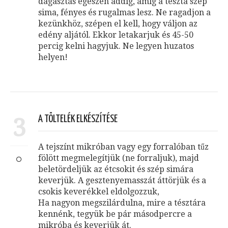
dagasztás egészen addig, amíg a tészta szép
sima, fényes és rugalmas lesz. Ne ragadjon a
kezünkhöz, szépen el kell, hogy váljon az
edény aljától. Ekkor letakarjuk és 45-50
percig kelni hagyjuk. Ne legyen huzatos
helyen!
3
A TÖLTELÉK ELKÉSZÍTÉSE
A tejszínt mikróban vagy egy forralóban tűz
fölött megmelegítjük (ne forraljuk), majd
beletördeljük az étcsokit és szép simára
keverjük. A gesztenyemasszát áttörjük és a
csokis keverékkel eldolgozzuk,
Ha nagyon megszilárdulna, mire a tésztára
kennénk, tegyük be pár másodpercre a
mikróba és keverjük át.