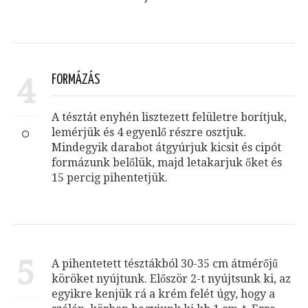
4
FORMÁZÁS
A tésztát enyhén lisztezett felületre borítjuk,
lemérjük és 4 egyenlő részre osztjuk.
Mindegyik darabot átgyúrjuk kicsit és cipót
formázunk belőlük, majd letakarjuk őket és
15 percig pihentetjük.
5
A pihentetett tésztákból 30-35 cm átmérőjű
köröket nyújtunk. Először 2-t nyújtsunk ki, az
egyikre kenjük rá a krém felét úgy, hogy a