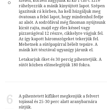
szélén, körben hagyjunk ki kb 1 cm-t. Erre
ráhelyezzük a másik kinyújtott lapot. Szépen
igazítsuk rá körben, ha kell húzgáljuk meg
óvatosan a felső lapot, hogy mindenhol fedje
az alsót. A sodrófával még finoman nyújtsunk
kicsit rajta, majd egy éles késsel vagy
pizzavágóval 12 részre, cikkelyre vágjuk fel.
Az így kapott háromszögeket tekerjük fel.
Mehetnek a sütőpapírral bélelt tepsire. A
másik két tésztával ugyanígy járunk el.
Letakarjuk őket és 30 percig pihentetjük. A
sütőt közben előmelegítjük 180 fokra.
6
A pihentetett kifliket megkenjük a felvert
tojással és 25-30 perc alatt aranybarnára
sütjük.