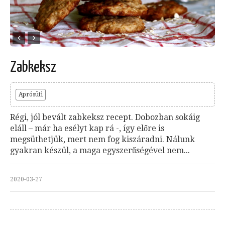
Zabkeksz
Aprósüti
Régi, jól bevált zabkeksz recept. Dobozban sokáig
eláll – már ha esélyt kap rá -, így előre is
megsüthetjük, mert nem fog kiszáradni. Nálunk
gyakran készül, a maga egyszerűségével nem...
2020-03-27