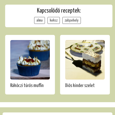
Kapcsolódó receptek:
alma
keksz
zabpehely
Rákóczi túrós muffin
Diós kinder szelet