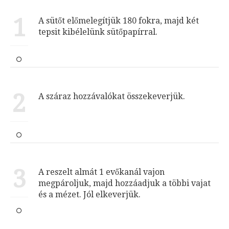
1
A sütőt előmelegítjük 180 fokra, majd két
tepsit kibélelünk sütőpapírral.
2
A száraz hozzávalókat összekeverjük.
3
A reszelt almát 1 evőkanál vajon
megpároljuk, majd hozzáadjuk a többi vajat
és a mézet. Jól elkeverjük.