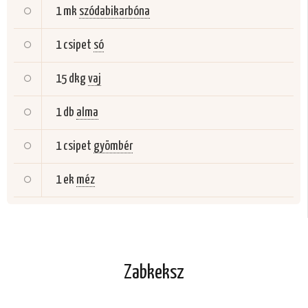
1 mk
szódabikarbóna
1 csipet
só
15 dkg
vaj
1 db
alma
1 csipet
gyömbér
1 ek
méz
Zabkeksz