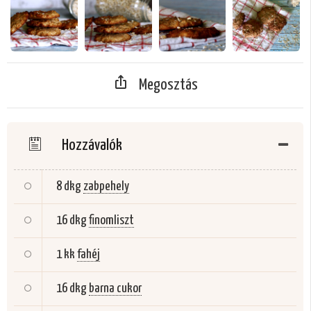
Megosztás
Hozzávalók
8 dkg
zabpehely
16 dkg
finomliszt
1 kk
fahéj
16 dkg
barna cukor