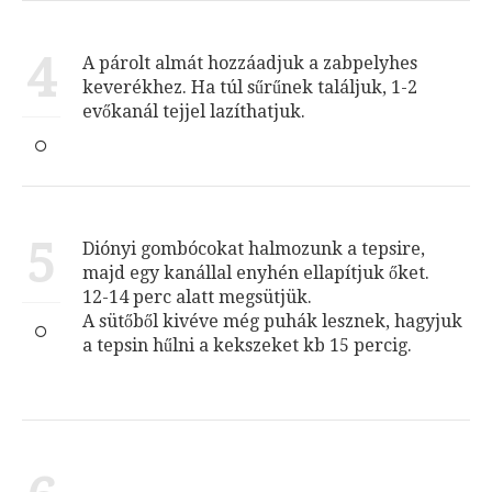
4
A párolt almát hozzáadjuk a zabpelyhes
keverékhez. Ha túl sűrűnek találjuk, 1-2
evőkanál tejjel lazíthatjuk.
5
Diónyi gombócokat halmozunk a tepsire,
majd egy kanállal enyhén ellapítjuk őket.
12-14 perc alatt megsütjük.
A sütőből kivéve még puhák lesznek, hagyjuk
a tepsin hűlni a kekszeket kb 15 percig.