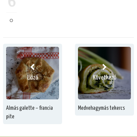
6
Előző
Következő
Almás galette – francia
Medvehagymás tekercs
pite