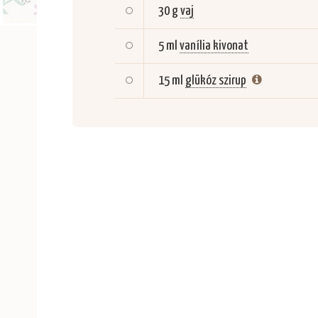
30 g
vaj
5 ml
vanília kivonat
15 ml
glükóz szirup