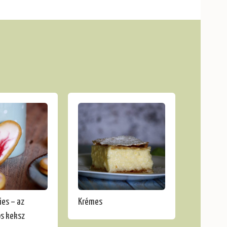
ies – az
Krémes
s keksz