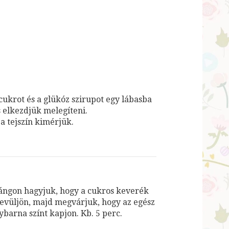
 cukrot és a glükóz szirupot egy lábasba
s elkezdjük melegíteni.
 a tejszín kimérjük.
ángon hagyjuk, hogy a cukros keverék
hevüljön, majd megvárjuk, hogy az egész
ybarna színt kapjon. Kb. 5 perc.