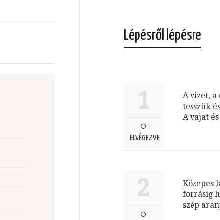
Lépésről lépésre
1
A vizet, a
tesszük é
A vajat és
ELVÉGEZVE
2
Közepes l
forrásig 
szép aran