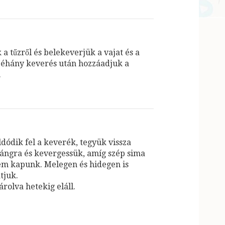
a tűzről és belekeverjük a vajat és a
 Néhány keverés után hozzáadjuk a
.
dódik fel a keverék, tegyük vissza
lángra és kevergessük, amíg szép sima
em kapunk. Melegen és hidegen is
tjuk.
rolva hetekig eláll.