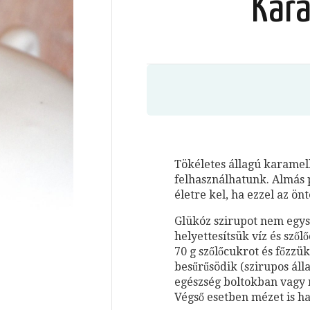
Kara
Tökéletes állagú karamell
felhasználhatunk. Almás pi
életre kel, ha ezzel az önt
Glükóz szirupot nem egysz
helyettesítsük víz és sző
70 g szőlőcukrot és főzzü
besűrűsödik (szirupos álla
egészség boltokban vagy 
Végső esetben mézet is h