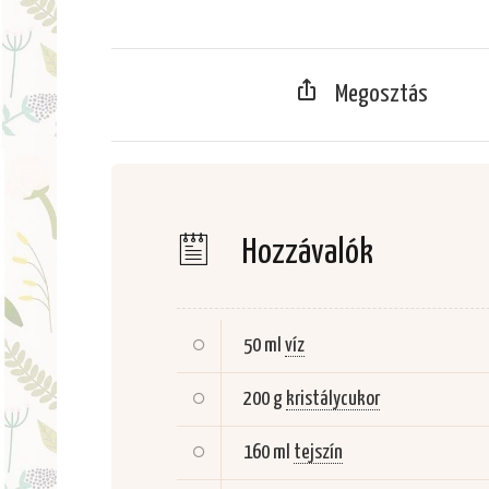
Megosztás
Hozzávalók
50 ml
víz
200 g
kristálycukor
160 ml
tejszín