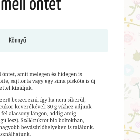
mell öntet
Könnyű
 öntet, amit melegen és hidegen is
te, sajttorta vagy egy sima piskóta is új
ettel kínáljuk.
erű beszerezni, így ha nem sikerül,
lőcukor keverékével: 30 g vízhez adjunk
k fel alacsony lángon, addig amíg
gú lesz). Szőlőcukrot bio boltokban,
nagyobb bevásárlóhelyeken is találunk.
asználhatunk.