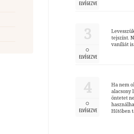
ELVÉGEZVE
3
Levesszük 
tejszínt.
vaníliát is
ELVÉGEZVE
4
Ha nem ol
alacsony 
öntetet n
használha
ELVÉGEZVE
Hűtőben tá