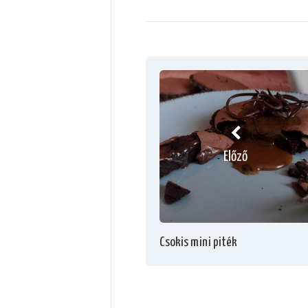
Előző
Csokis mini piték