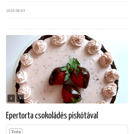
2020-08-03
Epertorta csokoládés piskótával
Torta