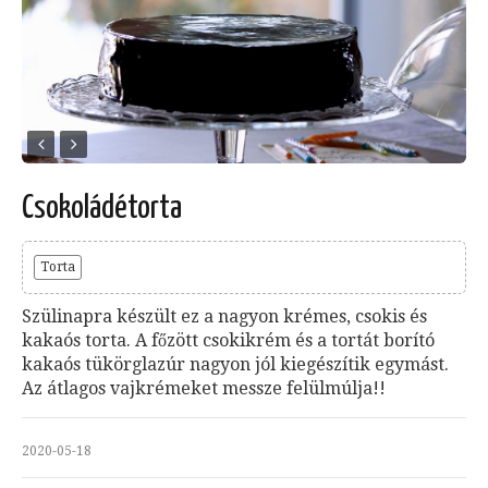
Csokoládétorta
Torta
Szülinapra készült ez a nagyon krémes, csokis és
kakaós torta. A főzött csokikrém és a tortát borító
kakaós tükörglazúr nagyon jól kiegészítik egymást.
Az átlagos vajkrémeket messze felülmúlja!!
2020-05-18