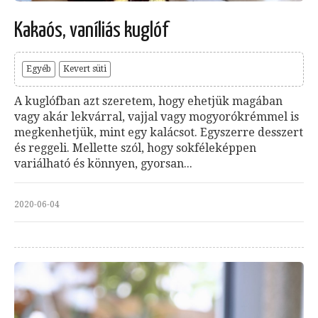
Kakaós, vaníliás kuglóf
Egyéb
Kevert süti
A kuglófban azt szeretem, hogy ehetjük magában
vagy akár lekvárral, vajjal vagy mogyorókrémmel is
megkenhetjük, mint egy kalácsot. Egyszerre desszert
és reggeli. Mellette szól, hogy sokféleképpen
variálható és könnyen, gyorsan...
2020-06-04