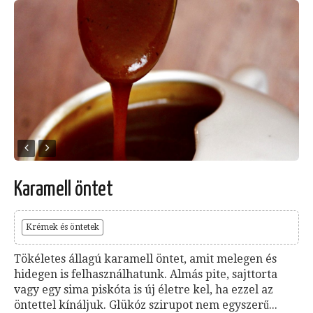
Karamell öntet
Krémek és öntetek
Tökéletes állagú karamell öntet, amit melegen és
hidegen is felhasználhatunk. Almás pite, sajttorta
vagy egy sima piskóta is új életre kel, ha ezzel az
öntettel kínáljuk. Glükóz szirupot nem egyszerű...