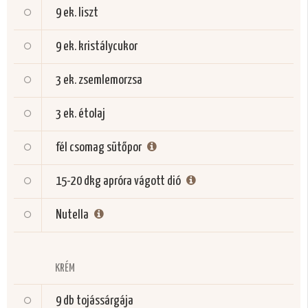
9 ek.
liszt
9 ek.
kristálycukor
3 ek.
zsemlemorzsa
3 ek.
étolaj
fél csomag
sütőpor
15-20 dkg
apróra vágott dió
Nutella
KRÉM
9 db
tojássárgája