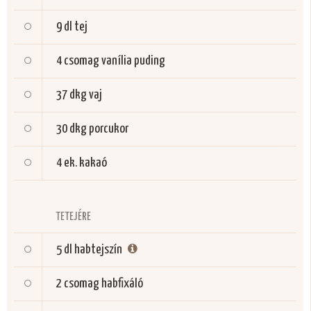
9 dl
tej
4 csomag
vanília puding
37 dkg
vaj
30 dkg
porcukor
4 ek.
kakaó
TETEJÉRE
5 dl
habtejszín
2 csomag
habfixáló