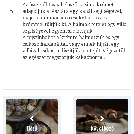
Az összeállításnál először a sima krémet
adagoljuk a tésztára egy kanál segítségével,
majd a fennmaradó réseket a kakaós
krémmel töltjük ki. A halmok tetejét egy villa
segítségével egyenesre kenjük.
A tejszínhabot a krémre halmozzuk és egy
csíkozó hablapáttal, vagy ennek híjján egy
villával csíkosra díszitjük a tetejét. Végezetül
az egészet megszórjuk kakaóporral.
Előző
Következő