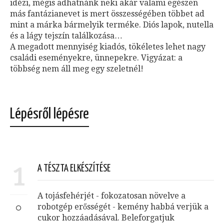
idézi, mégis adhatnánk neki akár valami egészen
más fantázianevet is mert összességében többet ad
mint a márka bármelyik terméke. Diós lapok, nutella
és a lágy tejszín találkozása…
A megadott mennyiség kiadós, tökéletes lehet nagy
családi eseményekre, ünnepekre. Vigyázat: a
többség nem áll meg egy szeletnél!
Lépésről lépésre
1
A TÉSZTA ELKÉSZÍTÉSE
A tojásfehérjét - fokozatosan növelve a
robotgép erősségét - kemény habbá verjük a
cukor hozzáadásával. Beleforgatjuk