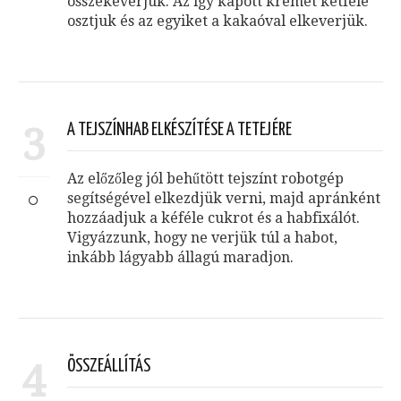
összekeverjük. Az így kapott krémet kétfelé
osztjuk és az egyiket a kakaóval elkeverjük.
3
A TEJSZÍNHAB ELKÉSZÍTÉSE A TETEJÉRE
Az előzőleg jól behűtött tejszínt robotgép
segítségével elkezdjük verni, majd apránként
hozzáadjuk a kéféle cukrot és a habfixálót.
Vigyázzunk, hogy ne verjük túl a habot,
inkább lágyabb állagú maradjon.
4
ÖSSZEÁLLÍTÁS