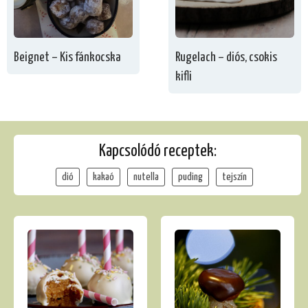
Beignet – Kis fánkocska
Rugelach – diós, csokis
kifli
Kapcsolódó receptek:
dió
kakaó
nutella
puding
tejszín