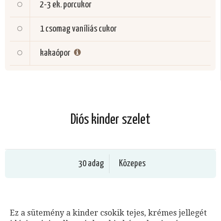
2-3 ek.
porcukor
1 csomag
vaníliás cukor
kakaópor
Diós kinder szelet
30 adag
Közepes
Ez a sütemény a kinder csokik tejes, krémes jellegét