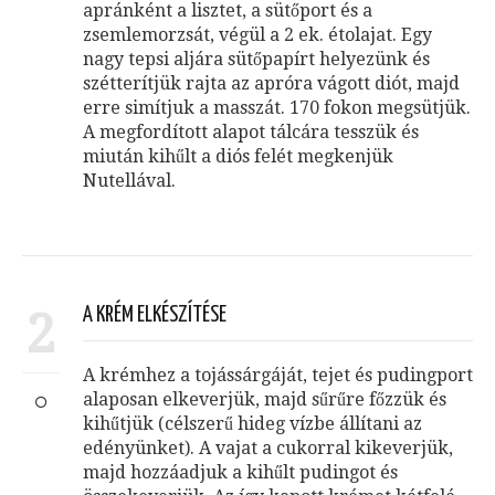
apránként a lisztet, a sütőport és a
zsemlemorzsát, végül a 2 ek. étolajat. Egy
nagy tepsi aljára sütőpapírt helyezünk és
szétterítjük rajta az apróra vágott diót, majd
erre simítjuk a masszát. 170 fokon megsütjük.
A megfordított alapot tálcára tesszük és
miután kihűlt a diós felét megkenjük
Nutellával.
2
A KRÉM ELKÉSZÍTÉSE
A krémhez a tojássárgáját, tejet és pudingport
alaposan elkeverjük, majd sűrűre főzzük és
kihűtjük (célszerű hideg vízbe állítani az
edényünket). A vajat a cukorral kikeverjük,
majd hozzáadjuk a kihűlt pudingot és