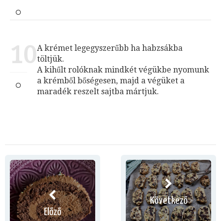
10
A krémet legegyszerűbb ha habzsákba
töltjük.
A kihűlt rolóknak mindkét végükbe nyomunk
a krémből bőségesen, majd a végüket a
maradék reszelt sajtba mártjuk.
Következő
Előző