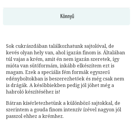
Könnyű
Sok cukrászdában találkozhatunk sajtolóval, de
kevés olyan hely van, ahol igazán finom is. Általában
túl vajas a krém, amit én nem igazán szeretek, így
mióta van sütőformám, inkább elkészítem ezt is
magam. Ezek a speciális fém formák egyszerű
edényboltokban is beszerezhetőek és még csak nem
is drágák. A későbbiekben pedig jól jöhet még a
habroló készítéséhez is!
Bátran kísérletezhetünk a különböző sajtokkal, de
szerintem a gouda finom intenzív ízével nagyon jól
passzol ehhez a krémhez.