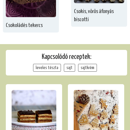
Csokis, vörös áfonyás
biscotti
Csokoládés tekercs
Kapcsolódó receptek:
leveles tészta
sajt
sajtkrém