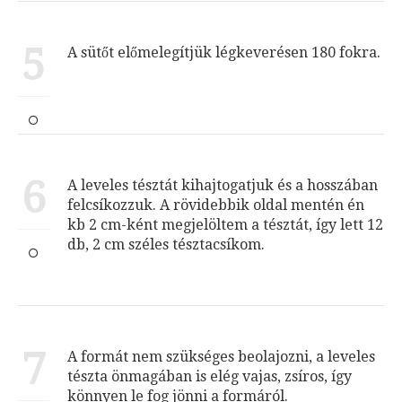
5
A sütőt előmelegítjük légkeverésen 180 fokra.
6
A leveles tésztát kihajtogatjuk és a hosszában
felcsíkozzuk. A rövidebbik oldal mentén én
kb 2 cm-ként megjelöltem a tésztát, így lett 12
db, 2 cm széles tésztacsíkom.
7
A formát nem szükséges beolajozni, a leveles
tészta önmagában is elég vajas, zsíros, így
könnyen le fog jönni a formáról.