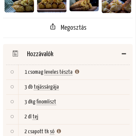
Megosztás
Hozzávalók
1 csomag
leveles tészta
3 db
tojássárgája
3 dkg
finomliszt
2 dl
tej
2 csapott tk
só