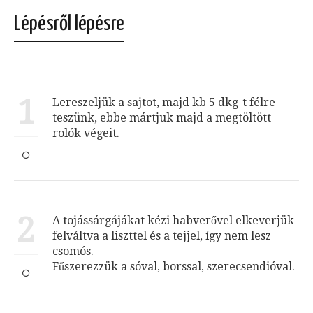
Lépésről lépésre
1
Lereszeljük a sajtot, majd kb 5 dkg-t félre
teszünk, ebbe mártjuk majd a megtöltött
rolók végeit.
2
A tojássárgájákat kézi habverővel elkeverjük
felváltva a liszttel és a tejjel, így nem lesz
csomós.
Fűszerezzük a sóval, borssal, szerecsendióval.