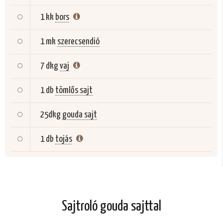
1 kk
bors
1 mk
szerecsendió
7 dkg
vaj
1 db
tömlős sajt
25dkg
gouda sajt
1 db
tojás
Sajtroló gouda sajttal