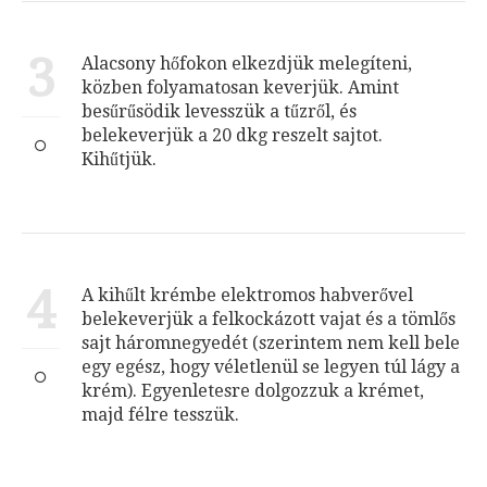
3
Alacsony hőfokon elkezdjük melegíteni,
közben folyamatosan keverjük. Amint
besűrűsödik levesszük a tűzről, és
belekeverjük a 20 dkg reszelt sajtot.
Kihűtjük.
4
A kihűlt krémbe elektromos habverővel
belekeverjük a felkockázott vajat és a tömlős
sajt háromnegyedét (szerintem nem kell bele
egy egész, hogy véletlenül se legyen túl lágy a
krém). Egyenletesre dolgozzuk a krémet,
majd félre tesszük.