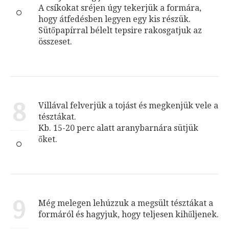
A csíkokat sréjen úgy tekerjük a formára,
hogy átfedésben legyen egy kis részük.
Sütőpapírral bélelt tepsire rakosgatjuk az
összeset.
8
Villával felverjük a tojást és megkenjük vele a
tésztákat.
Kb. 15-20 perc alatt aranybarnára sütjük
őket.
9
Még melegen lehúzzuk a megsült tésztákat a
formáról és hagyjuk, hogy teljesen kihűljenek.