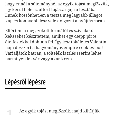
hogy ennél a süteménynél az egyik tojást megfőzzük,
így kerül bele az áttört tojássárgája a tésztába.
Ennek köszönhetően a tészta még lágyabb állagot
kap és könnyebb lesz vele dolgozni a nyújtás során.
Eltértem a megszokott formától és szív alakú
kekszeket készítettem, amiket egy csepp piros
ételfestékkel dobtam fel. Így lesz tökéletes Valentin
napi desszert a hagyományos empire cookies-ból!
Variáljátok bátran, a töltelék is ízlés szerint lehet
bármilyen lekvár vagy akár krém.
Lépésről lépésre
1
Az egyik tojást megfőzzük, majd kihűtjük.