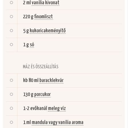
2 ml
vanília kivonat
220 g
finomliszt
5 g
kukoricakeményítő
1 g
só
MÁZ ÉS ÖSSZEÁLLÍTÁS
kb 80 ml
baracklekvár
130 g
porcukor
1-2 evőkanál
meleg víz
1 ml
mandula vagy vanília aroma