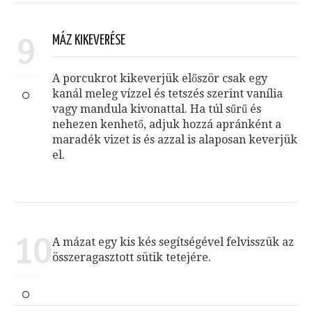
9
MÁZ KIKEVERÉSE
A porcukrot kikeverjük először csak egy
kanál meleg vízzel és tetszés szerint vanília
vagy mandula kivonattal. Ha túl sűrű és
nehezen kenhető, adjuk hozzá apránként a
maradék vizet is és azzal is alaposan keverjük
el.
10
A mázat egy kis kés segítségével felvisszük az
összeragasztott sütik tetejére.