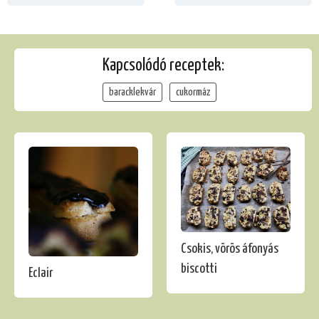
Kapcsolódó receptek:
baracklekvár
cukormáz
Csokis, vörös áfonyás
biscotti
Eclair