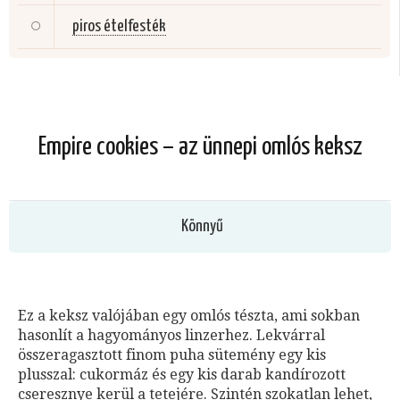
piros ételfesték
Empire cookies – az ünnepi omlós keksz
Könnyű
Ez a keksz valójában egy omlós tészta, ami sokban
hasonlít a hagyományos linzerhez. Lekvárral
összeragasztott finom puha sütemény egy kis
plusszal: cukormáz és egy kis darab kandírozott
cseresznye kerül a tetejére. Szintén szokatlan lehet,