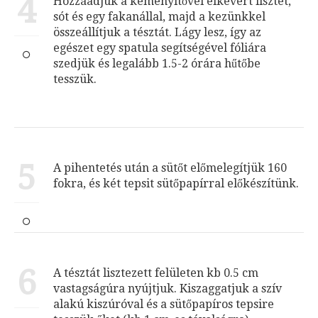
4
Hozzáadjuk a keményítővel elkevert lisztet,
sót és egy fakanállal, majd a kezünkkel
összeállítjuk a tésztát. Lágy lesz, így az
egészet egy spatula segítségével fóliára
szedjük és legalább 1.5-2 órára hűtőbe
tesszük.
5
A pihentetés után a sütőt előmelegítjük 160
fokra, és két tepsit sütőpapírral előkészítünk.
6
A tésztát lisztezett felületen kb 0.5 cm
vastagságúra nyújtjuk. Kiszaggatjuk a szív
alakú kiszúróval és a sütőpapíros tepsire