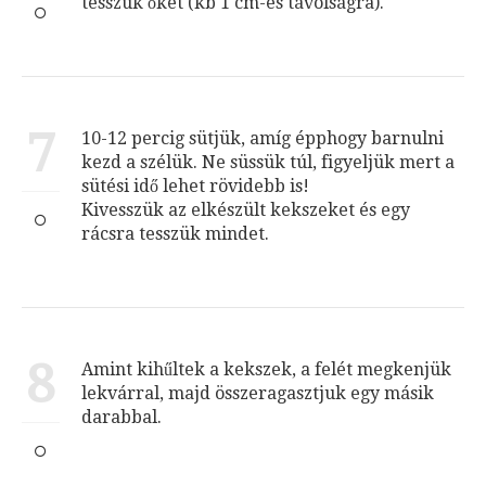
tesszük őket (kb 1 cm-es távolságra).
7
10-12 percig sütjük, amíg épphogy barnulni
kezd a szélük. Ne süssük túl, figyeljük mert a
sütési idő lehet rövidebb is!
Kivesszük az elkészült kekszeket és egy
rácsra tesszük mindet.
8
Amint kihűltek a kekszek, a felét megkenjük
lekvárral, majd összeragasztjuk egy másik
darabbal.