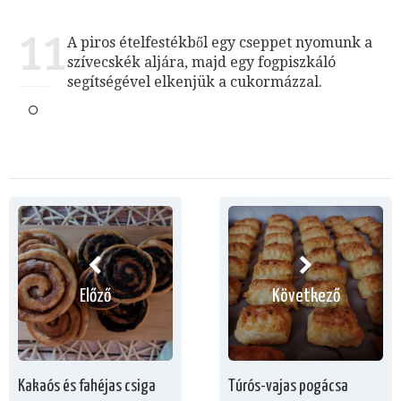
11
A piros ételfestékből egy cseppet nyomunk a
szívecskék aljára, majd egy fogpiszkáló
segítségével elkenjük a cukormázzal.
Előző
Következő
Kakaós és fahéjas csiga
Túrós-vajas pogácsa