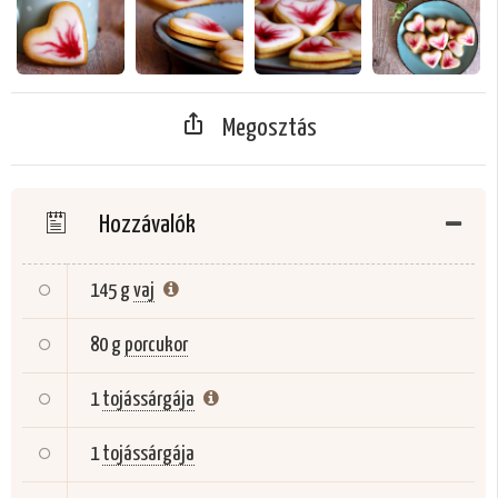
Megosztás
Hozzávalók
145 g
vaj
80 g
porcukor
1
tojássárgája
1
tojássárgája