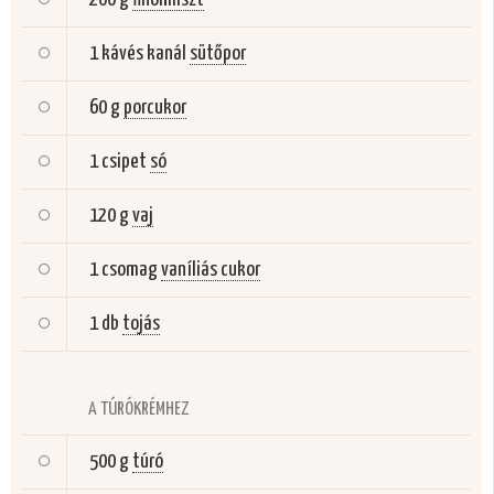
1 kávés kanál
sütőpor
60 g
porcukor
1 csipet
só
120 g
vaj
1 csomag
vaníliás cukor
1 db
tojás
A TÚRÓKRÉMHEZ
500 g
túró