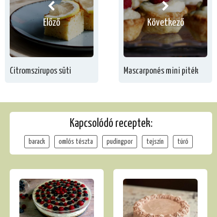
Előző
Következő
Citromszirupos süti
Mascarponés mini piték
Kapcsolódó receptek:
barack
omlós tészta
pudingpor
tejszín
túró