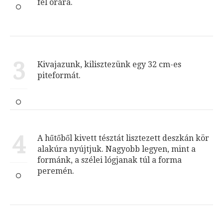
fél órára.
3
Kivajazunk, kilisztezünk egy 32 cm-es
piteformát.
4
A hűtőből kivett tésztát lisztezett deszkán kör
alakúra nyújtjuk. Nagyobb legyen, mint a
formánk, a szélei lógjanak túl a forma
peremén.