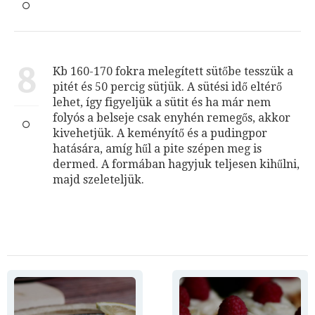
8
Kb 160-170 fokra melegített sütőbe tesszük a
pitét és 50 percig sütjük. A sütési idő eltérő
lehet, így figyeljük a sütit és ha már nem
folyós a belseje csak enyhén remegős, akkor
kivehetjük. A keményítő és a pudingpor
hatására, amíg hűl a pite szépen meg is
dermed. A formában hagyjuk teljesen kihűlni,
majd szeleteljük.