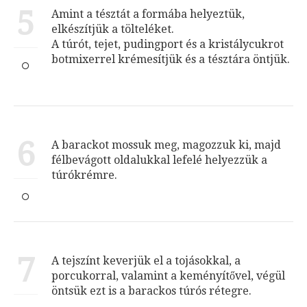
5
Amint a tésztát a formába helyeztük,
elkészítjük a tölteléket.
A túrót, tejet, pudingport és a kristálycukrot
botmixerrel krémesítjük és a tésztára öntjük.
6
A barackot mossuk meg, magozzuk ki, majd
félbevágott oldalukkal lefelé helyezzük a
túrókrémre.
7
A tejszínt keverjük el a tojásokkal, a
porcukorral, valamint a keményítővel, végül
öntsük ezt is a barackos túrós rétegre.