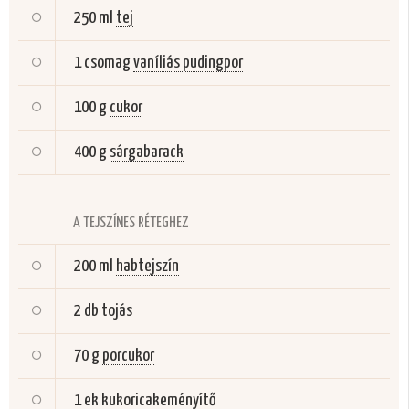
250 ml
tej
1 csomag
vaníliás pudingpor
100 g
cukor
400 g
sárgabarack
A TEJSZÍNES RÉTEGHEZ
200 ml
habtejszín
2 db
tojás
70 g
porcukor
1 ek
kukoricakeményítő