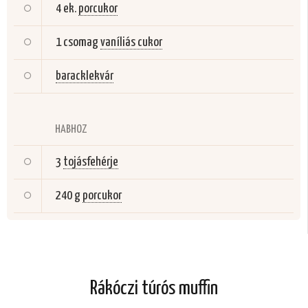
4 ek.
porcukor
1 csomag
vaníliás cukor
baracklekvár
HABHOZ
3
tojásfehérje
240 g
porcukor
Rákóczi túrós muffin