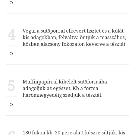
4
Végül a sütőporral elkevert lisztet és a kólát
kis adagokban, felváltva öntjük a masszához,
közben alacsony fokozaton keverve a tésztát.
5
Muffinpapírral kibélelt sütőformába
adagoljuk az egészet. Kb a forma
háromnegyedéig szedjük a tésztát.
180 fokon kb. 30 perc alatt készre sütjük, kis