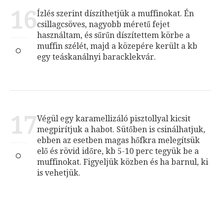
16
Ízlés szerint díszíthetjük a muffinokat. Én
csillagcsöves, nagyobb méretű fejet
használtam, és sűrűn díszítettem körbe a
muffin szélét, majd a közepére került a kb
egy teáskanálnyi baracklekvár.
17
Végül egy karamellizáló pisztollyal kicsit
megpirítjuk a habot. Sütőben is csinálhatjuk,
ebben az esetben magas hőfkra melegítsük
elő és rövid időre, kb 5-10 perc tegyük be a
muffinokat. Figyeljük közben és ha barnul, ki
is vehetjük.