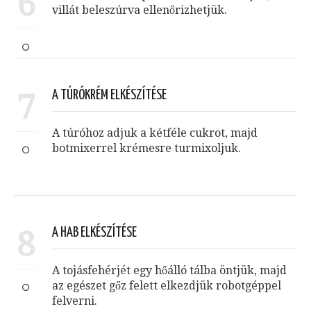
6
villát beleszúrva ellenőrizhetjük.
7
A TÚRÓKRÉM ELKÉSZÍTÉSE
A túróhoz adjuk a kétféle cukrot, majd
botmixerrel krémesre turmixoljuk.
8
A HAB ELKÉSZÍTÉSE
A tojásfehérjét egy hőálló tálba öntjük, majd
az egészet gőz felett elkezdjük robotgéppel
felverni.