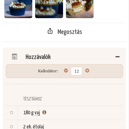
Megosztás
Hozzávalók
Kalkulátor:
TÉSZTÁHOZ
180 g
vaj
2 ek.
étolaj