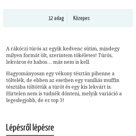
12 adag
Közepes
A rákóczi túrós az egyik kedvenc sütim, mindegy
milyen formát ölt, szerintem tökéletes! Túrós,
lekváros és habos… más nem is kell.
Hagyományosan egy vékony tésztán pihenne a
töltelék, de ebben az esetben egy vaníliás muffin
tésztába töltöttük a túrót és egy kis lekvárt is.
Hirtelen nem is tudnék dönteni, melyik variáció a
legeslegjobb, de ez top 3!
Lépésről lépésre