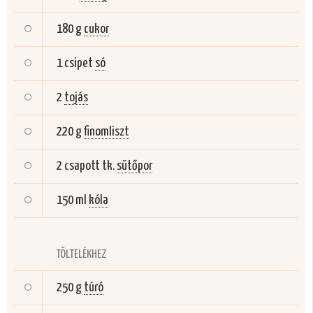
180 g
cukor
1 csipet
só
2
tojás
220 g
finomliszt
2 csapott tk.
sütőpor
150 ml
kóla
TÖLTELÉKHEZ
250 g
túró