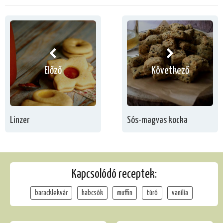
Előző
Következő
Linzer
Sós-magvas kocka
Kapcsolódó receptek:
baracklekvár
habcsók
muffin
túró
vanília