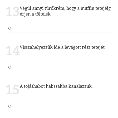
13
Végül annyi túrókrém, hogy a muffin tetejéig
érjen a töltelék.
14
Visszahelyezzük ide a levágott rész tetejét.
15
A tojáshabot habzsákba kanalazzuk.