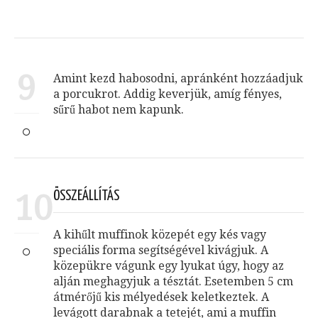
9
Amint kezd habosodni, apránként hozzáadjuk
a porcukrot. Addig keverjük, amíg fényes,
sűrű habot nem kapunk.
10
ÖSSZEÁLLÍTÁS
A kihűlt muffinok közepét egy kés vagy
speciális forma segítségével kivágjuk. A
közepükre vágunk egy lyukat úgy, hogy az
alján meghagyjuk a tésztát. Esetemben 5 cm
átmérőjű kis mélyedések keletkeztek. A
levágott darabnak a tetejét, ami a muffin