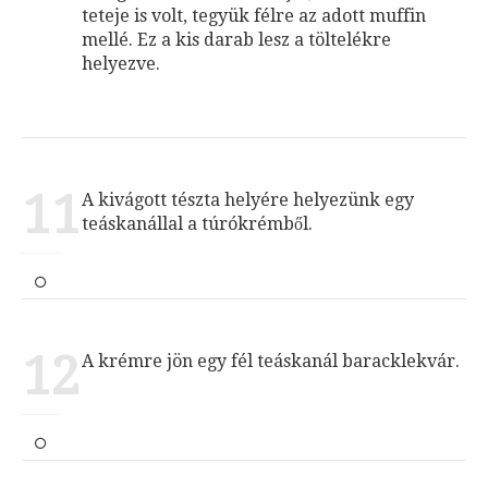
teteje is volt, tegyük félre az adott muffin
mellé. Ez a kis darab lesz a töltelékre
helyezve.
11
A kivágott tészta helyére helyezünk egy
teáskanállal a túrókrémből.
12
A krémre jön egy fél teáskanál baracklekvár.