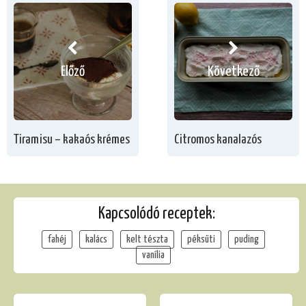
Előző
Következő
Tiramisu – kakaós krémes
Citromos kanalazós
Kapcsolódó receptek:
fahéj
kalács
kelt tészta
péksüti
puding
vanília