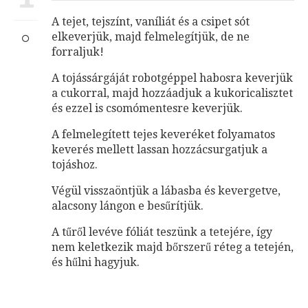
A tejet, tejszínt, vaníliát és a csipet sót
elkeverjük, majd felmelegítjük, de ne
forraljuk!
A tojássárgáját robotgéppel habosra keverjük
a cukorral, majd hozzáadjuk a kukoricalisztet
és ezzel is csomómentesre keverjük.
A felmelegített tejes keveréket folyamatos
keverés mellett lassan hozzácsurgatjuk a
tojáshoz.
Végül visszaöntjük a lábasba és kevergetve,
alacsony lángon e besűrítjük.
A tűről levéve fóliát teszünk a tetejére, így
nem keletkezik majd bőrszerű réteg a tetején,
és hűlni hagyjuk.