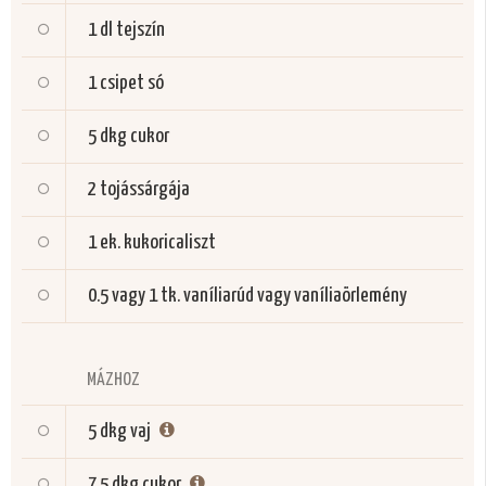
1 dl
tejszín
1 csipet
só
5 dkg
cukor
2
tojássárgája
1 ek.
kukoricaliszt
0.5 vagy 1 tk.
vaníliarúd vagy vaníliaörlemény
MÁZHOZ
5 dkg
vaj
7.5 dkg
cukor