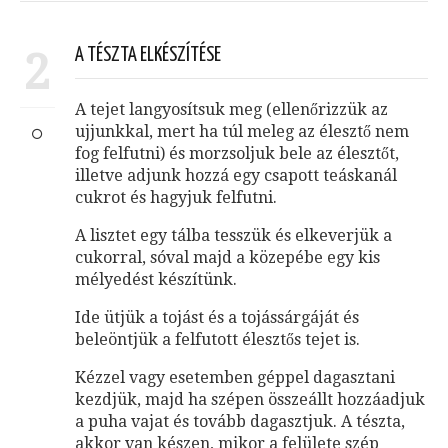
2
A TÉSZTA ELKÉSZÍTÉSE
A tejet langyosítsuk meg (ellenőrizzük az
ujjunkkal, mert ha túl meleg az élesztő nem
fog felfutni) és morzsoljuk bele az élesztőt,
illetve adjunk hozzá egy csapott teáskanál
cukrot és hagyjuk felfutni.
A lisztet egy tálba tesszük és elkeverjük a
cukorral, sóval majd a közepébe egy kis
mélyedést készítünk.
Ide ütjük a tojást és a tojássárgáját és
beleöntjük a felfutott élesztős tejet is.
Kézzel vagy esetemben géppel dagasztani
kezdjük, majd ha szépen összeállt hozzáadjuk
a puha vajat és tovább dagasztjuk. A tészta,
akkor van készen, mikor a felülete szép