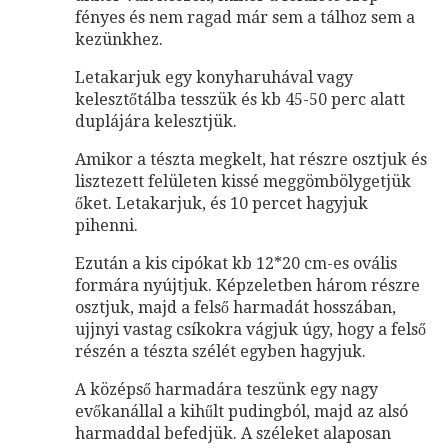
fényes és nem ragad már sem a tálhoz sem a
kezünkhez.
Letakarjuk egy konyharuhával vagy
kelesztőtálba tesszük és kb 45-50 perc alatt
duplájára kelesztjük.
Amikor a tészta megkelt, hat részre osztjuk és
lisztezett felületen kissé meggömbölygetjük
őket. Letakarjuk, és 10 percet hagyjuk
pihenni.
Ezután a kis cipókat kb 12*20 cm-es ovális
formára nyújtjuk. Képzeletben három részre
osztjuk, majd a felső harmadát hosszában,
ujjnyi vastag csíkokra vágjuk úgy, hogy a felső
részén a tészta szélét egyben hagyjuk.
A középső harmadára teszünk egy nagy
evőkanállal a kihűlt pudingból, majd az alsó
harmaddal befedjük. A széleket alaposan