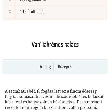
1 tk.
őrölt fahéj
Vaníliakrémes kalács
6 adag
Közepes
A szombati ebéd fő fogása lett ez a finom édesség.
Egy tartalmasabb leves mellé szeretek édes kalácsot
készíteni és hanyagolni a húsételeket. Ezt a mostani
receptet már régóta ki szerettem volna próbálni,