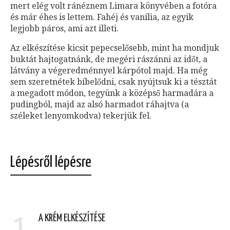
mert elég volt ránéznem Limara könyvében a fotóra
és már éhes is lettem. Fahéj és vanília, az egyik
legjobb páros, ami azt illeti.
Az elkészítése kicsit pepecselősebb, mint ha mondjuk
buktát hajtogatnánk, de megéri rászánni az időt, a
látvány a végeredménnyel kárpótol majd. Ha még
sem szeretnétek bíbelődni, csak nyújtsuk ki a tésztát
a megadott módon, tegyünk a középső harmadára a
pudingból, majd az alsó harmadot ráhajtva (a
széleket lenyomkodva) tekerjük fel.
Lépésről lépésre
1
A KRÉM ELKÉSZÍTÉSE