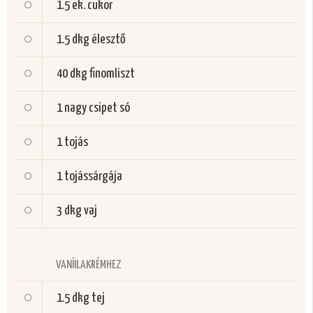
1.5 ek.
cukor
1.5 dkg
élesztő
40 dkg
finomliszt
1 nagy csipet
só
1
tojás
1
tojássárgája
3 dkg
vaj
VANÍILAKRÉMHEZ
1.5 dkg
tej