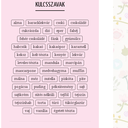
KULCSSZAVAK
alma
baracklekvár
csoki
csokoládé
cukrászda
dió
eper
fahéj
fehér csokoládé
fánk
gyümölcs
habcsók
kakaó
kakaópor
karamell
keksz
kelt tészta
kenyér
lekvár
leveles tészta
mandula
marcipán
mascarpone
medvehagyma
muffin
málna
méz
nutella
piskóta
pite
pogácsa
puding
péksütemény
sajt
sajtkrém
sütés nélküli
tejföl
tejszín
tejszínhab
torta
túró
tükörglazúr
vaj
vanília
égetett tészta