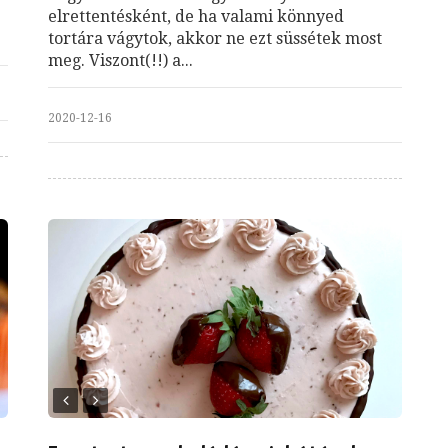
!
elrettentésként, de ha valami könnyed
tortára vágytok, akkor ne ezt süssétek most
meg. Viszont(!!) a...
2020-12-16