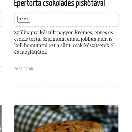
Epertorta csokoládés piskótával
Torta
Szülinapra készült nagyon krémes, epres és
csokis torta. Szerintem ennél jobban nem is
kell bemutatni ezt a sütit, csak készítsétek el
és meglátjátok!
2020-07-08