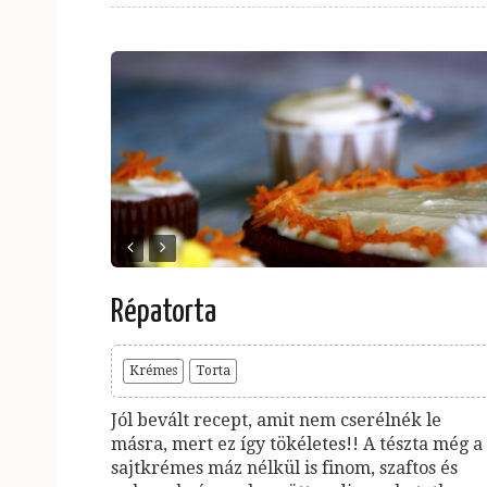
Répatorta
Krémes
Torta
Jól bevált recept, amit nem cserélnék le
másra, mert ez így tökéletes!! A tészta még a
sajtkrémes máz nélkül is finom, szaftos és