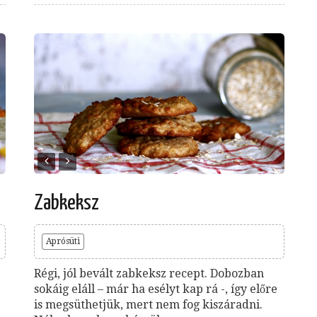
Zabkeksz
Aprósüti
Régi, jól bevált zabkeksz recept. Dobozban
sokáig eláll – már ha esélyt kap rá -, így előre
is megsüthetjük, mert nem fog kiszáradni.