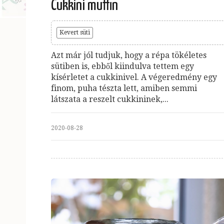
Cukkini muffin
Kevert süti
Azt már jól tudjuk, hogy a répa tökéletes
sütiben is, ebből kiindulva tettem egy
kísérletet a cukkinivel. A végeredmény egy
finom, puha tészta lett, amiben semmi
látszata a reszelt cukkininek,...
2020-08-28