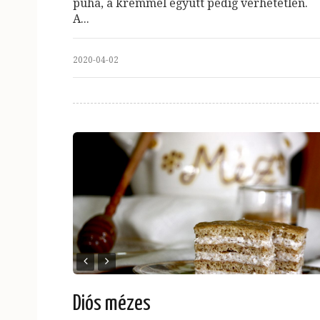
puha, a krémmel együtt pedig verhetetlen.
A...
2020-04-02
Diós mézes