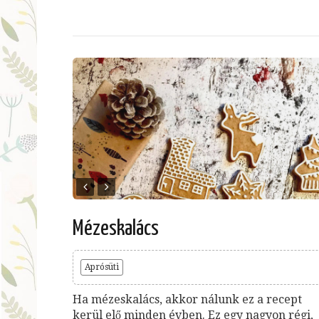
Mézeskalács
Aprósüti
Ha mézeskalács, akkor nálunk ez a recept
kerül elő minden évben. Ez egy nagyon régi,