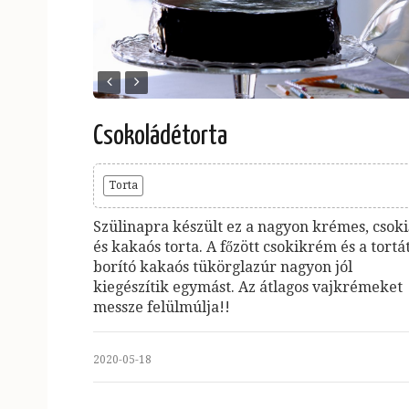
Csokoládétorta
Torta
Szülinapra készült ez a nagyon krémes, csoki
és kakaós torta. A főzött csokikrém és a tortá
borító kakaós tükörglazúr nagyon jól
kiegészítik egymást. Az átlagos vajkrémeket
messze felülmúlja!!
2020-05-18