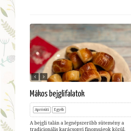
Mákos bejglifalatok
Aprósüti
Egyéb
A bejgli talán a legnépszerűbb sütemény a
tradicionális karácsonyi finomságok közül.