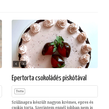
Epertorta csokoládés piskótával
Torta
Szülinapra készült nagyon krémes, epres és
csokis torta. Szerintem ennél jobban nem is