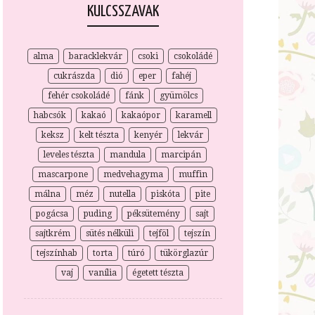
KULCSSZAVAK
alma
baracklekvár
csoki
csokoládé
cukrászda
dió
eper
fahéj
fehér csokoládé
fánk
gyümölcs
habcsók
kakaó
kakaópor
karamell
keksz
kelt tészta
kenyér
lekvár
leveles tészta
mandula
marcipán
mascarpone
medvehagyma
muffin
málna
méz
nutella
piskóta
pite
pogácsa
puding
péksütemény
sajt
sajtkrém
sütés nélküli
tejföl
tejszín
tejszínhab
torta
túró
tükörglazúr
vaj
vanília
égetett tészta