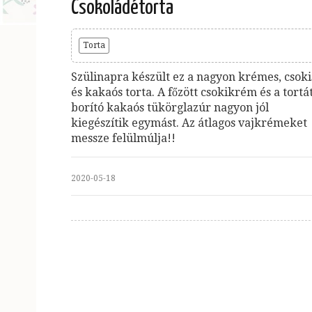
Csokoládétorta
Torta
Szülinapra készült ez a nagyon krémes, csoki
és kakaós torta. A főzött csokikrém és a tortá
borító kakaós tükörglazúr nagyon jól
kiegészítik egymást. Az átlagos vajkrémeket
messze felülmúlja!!
2020-05-18