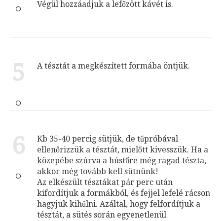
Végül hozzáadjuk a lefőzött kávét is.
5
A tésztát a megkészített formába öntjük.
6
Kb 35-40 percig sütjük, de tűpróbával
ellenőrizzük a tésztát, mielőtt kivesszük. Ha a
közepébe szúrva a hústűre még ragad tészta,
akkor még tovább kell sütnünk!
Az elkészült tésztákat pár perc után
kifordítjuk a formákból, és fejjel lefelé rácson
hagyjuk kihűlni. Azáltal, hogy felfordítjuk a
tésztát, a sütés során egyenetlenül