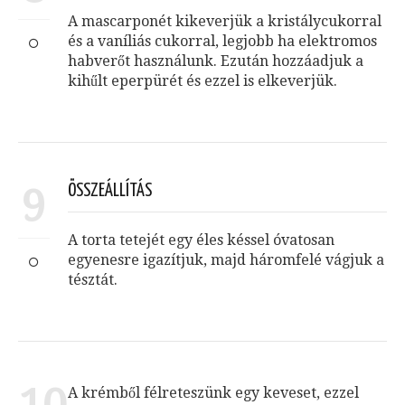
A mascarponét kikeverjük a kristálycukorral
és a vaníliás cukorral, legjobb ha elektromos
habverőt használunk. Ezután hozzáadjuk a
kihűlt eperpürét és ezzel is elkeverjük.
9
ÖSSZEÁLLÍTÁS
A torta tetejét egy éles késsel óvatosan
egyenesre igazítjuk, majd háromfelé vágjuk a
tésztát.
A krémből félreteszünk egy keveset, ezzel