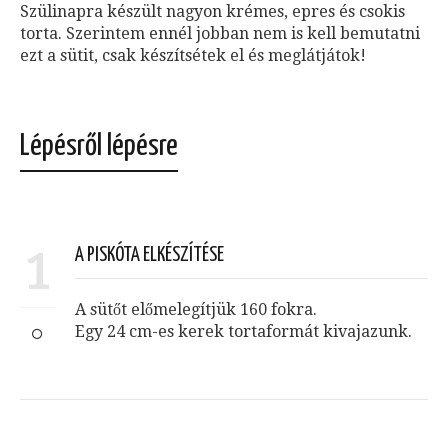
Szülinapra készült nagyon krémes, epres és csokis
torta. Szerintem ennél jobban nem is kell bemutatni
ezt a sütit, csak készítsétek el és meglátjátok!
Lépésről lépésre
1
A PISKÓTA ELKÉSZÍTÉSE
A sütőt előmelegítjük 160 fokra.
Egy 24 cm-es kerek tortaformát kivajazunk.