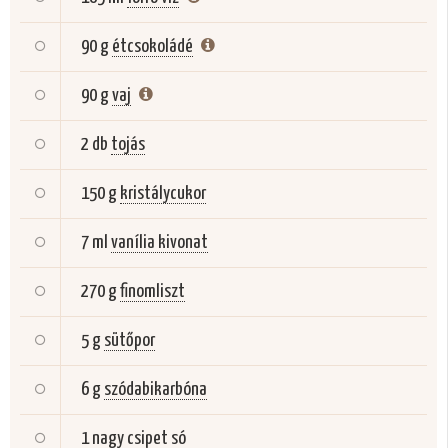
90 g
étcsokoládé
90 g
vaj
2 db
tojás
150 g
kristálycukor
7 ml
vanília kivonat
270 g
finomliszt
5 g
sütőpor
6 g
szódabikarbóna
1 nagy csipet
só