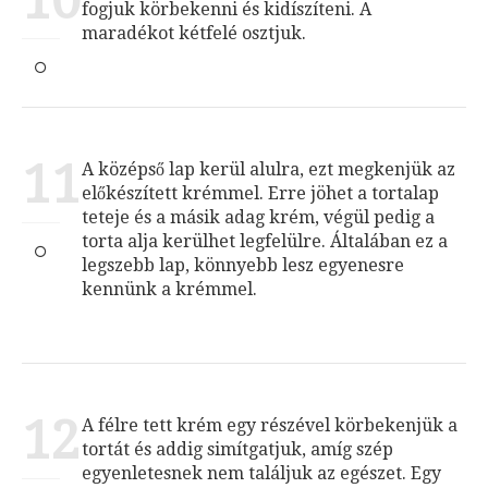
10
fogjuk körbekenni és kidíszíteni. A
maradékot kétfelé osztjuk.
11
A középső lap kerül alulra, ezt megkenjük az
előkészített krémmel. Erre jöhet a tortalap
teteje és a másik adag krém, végül pedig a
torta alja kerülhet legfelülre. Általában ez a
legszebb lap, könnyebb lesz egyenesre
kennünk a krémmel.
12
A félre tett krém egy részével körbekenjük a
tortát és addig simítgatjuk, amíg szép
egyenletesnek nem találjuk az egészet. Egy