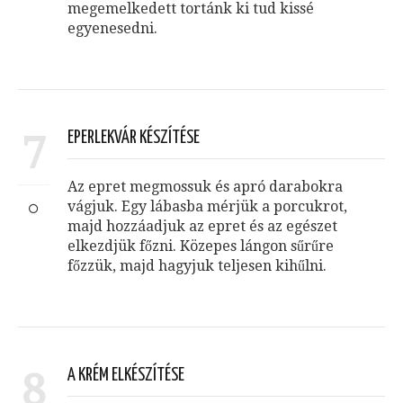
megemelkedett tortánk ki tud kissé
egyenesedni.
7
EPERLEKVÁR KÉSZÍTÉSE
Az epret megmossuk és apró darabokra
vágjuk. Egy lábasba mérjük a porcukrot,
majd hozzáadjuk az epret és az egészet
elkezdjük főzni. Közepes lángon sűrűre
főzzük, majd hagyjuk teljesen kihűlni.
8
A KRÉM ELKÉSZÍTÉSE