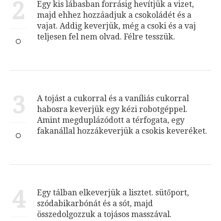
2
Egy kis lábasban forrásig hevítjük a vizet,
majd ehhez hozzáadjuk a csokoládét és a
vajat. Addig keverjük, még a csoki és a vaj
teljesen fel nem olvad. Félre tesszük.
3
A tojást a cukorral és a vaníliás cukorral
habosra keverjük egy kézi robotgéppel.
Amint megduplázódott a térfogata, egy
fakanállal hozzákeverjük a csokis keveréket.
4
Egy tálban elkeverjük a lisztet. sütőport,
szódabikarbónát és a sót, majd
összedolgozzuk a tojásos masszával.