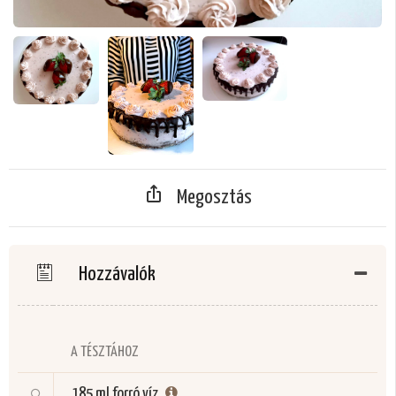
Megosztás
Hozzávalók
A TÉSZTÁHOZ
185 ml
forró víz