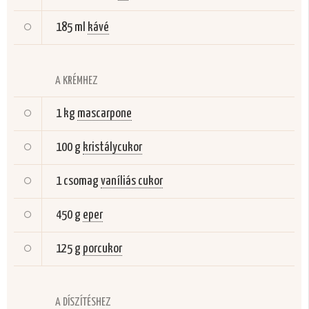
185 ml
kávé
A KRÉMHEZ
1 kg
mascarpone
100 g
kristálycukor
1 csomag
vaníliás cukor
450 g
eper
125 g
porcukor
A DÍSZÍTÉSHEZ