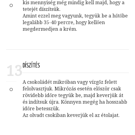
kis mennyiség még mindig kell majd, hogy a
tetejét díszítsük.
Amint ezzel meg vagyunk, tegyük be a hűtőbe
legalább 35-40 percre, hogy kellően
megdermedjen a krém.
13
DÍSZÍTÉS
A csokoládét mikróban vagy vízgőz felett
felolvasztjuk. Mikrózás esetén először csak
rövidebb időre tegyük be, majd keverjük át
és indítsuk újra. Könnyen megég ha hosszabb
időre betesszük.
Az olvadt csokiban keverjük el az étolajat.