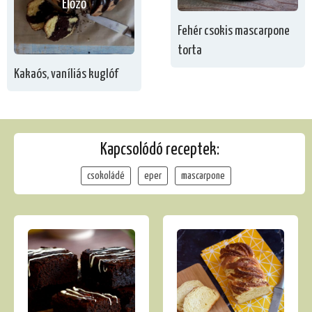
Előző
Fehér csokis mascarpone
torta
Kakaós, vaníliás kuglóf
Kapcsolódó receptek:
csokoládé
eper
mascarpone