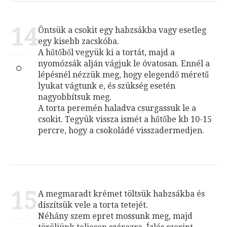
14
Öntsük a csokit egy habzsákba vagy esetleg
egy kisebb zacskóba.
A hűtőből vegyük ki a tortát, majd a
nyomózsák alján vágjuk le óvatosan. Ennél a
lépésnél nézzük meg, hogy elegendő méretű
lyukat vágtunk e, és szükség esetén
nagyobbítsuk meg.
A torta peremén haladva csurgassuk le a
csokit. Tegyük vissza ismét a hűtőbe kb 10-15
percre, hogy a csokoládé visszadermedjen.
15
A megmaradt krémet töltsük habzsákba és
díszítsük vele a torta tetejét.
Néhány szem epret mossunk meg, majd