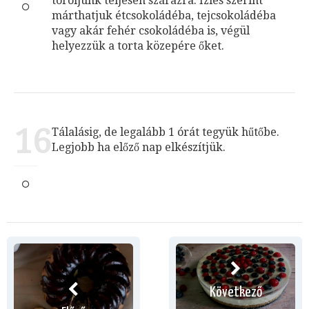
töröljünk teljesen szárazra. Ízlés szerint
márthatjuk étcsokoládéba, tejcsokoládéba
vagy akár fehér csokoládéba is, végül
helyezzük a torta közepére őket.
16
Tálalásig, de legalább 1 órát tegyük hűtőbe.
Legjobb ha előző nap elkészítjük.
Következő