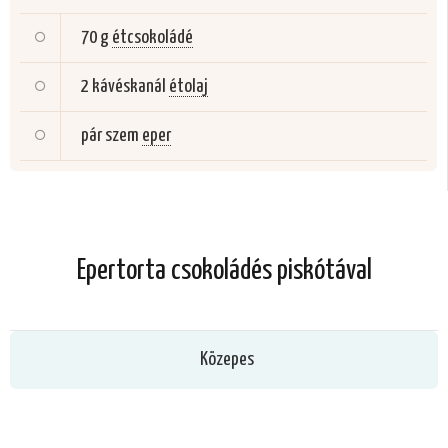
70 g
étcsokoládé
2 kávéskanál
étolaj
pár szem
eper
Epertorta csokoládés piskótával
Közepes