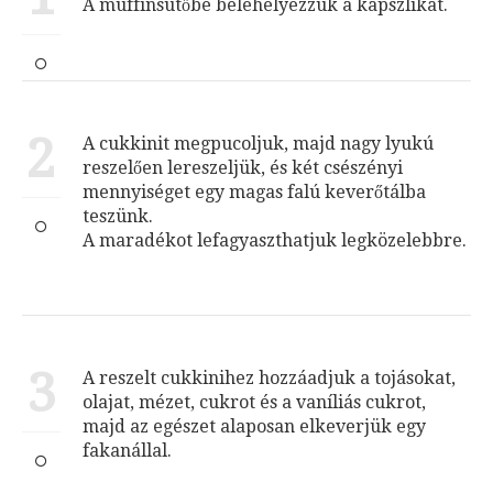
A muffinsütőbe belehelyezzük a kapszlikat.
2
A cukkinit megpucoljuk, majd nagy lyukú
reszelően lereszeljük, és két csészényi
mennyiséget egy magas falú keverőtálba
teszünk.
A maradékot lefagyaszthatjuk legközelebbre.
3
A reszelt cukkinihez hozzáadjuk a tojásokat,
olajat, mézet, cukrot és a vaníliás cukrot,
majd az egészet alaposan elkeverjük egy
fakanállal.