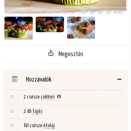
Megosztás
Hozzávalók
2 csésze
cukkini
2 db
tojás
fél csésze
étolaj