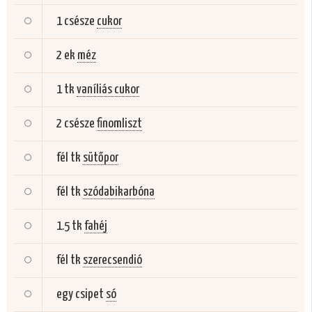
1 csésze
cukor
2 ek
méz
1 tk
vaníliás cukor
2 csésze
finomliszt
fél tk
sütőpor
fél tk
szódabikarbóna
1.5 tk
fahéj
fél tk
szerecsendió
egy csipet
só