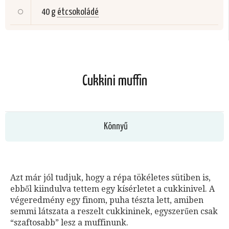
40 g
étcsokoládé
Cukkini muffin
Könnyű
Azt már jól tudjuk, hogy a répa tökéletes sütiben is,
ebből kiindulva tettem egy kísérletet a cukkinivel. A
végeredmény egy finom, puha tészta lett, amiben
semmi látszata a reszelt cukkininek, egyszerűen csak
“szaftosabb” lesz a muffinunk.