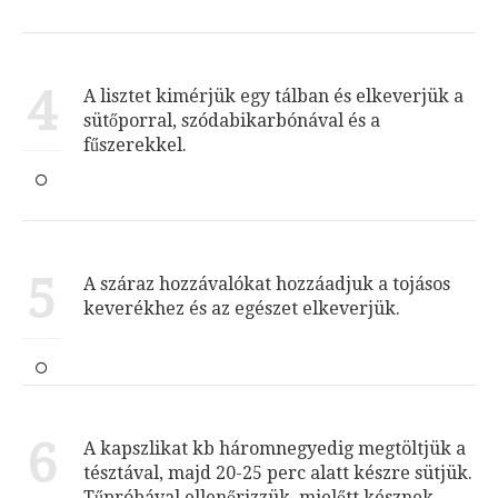
4
A lisztet kimérjük egy tálban és elkeverjük a
sütőporral, szódabikarbónával és a
fűszerekkel.
5
A száraz hozzávalókat hozzáadjuk a tojásos
keverékhez és az egészet elkeverjük.
6
A kapszlikat kb háromnegyedig megtöltjük a
tésztával, majd 20-25 perc alatt készre sütjük.
Tűpróbával ellenőrizzük, mielőtt késznek