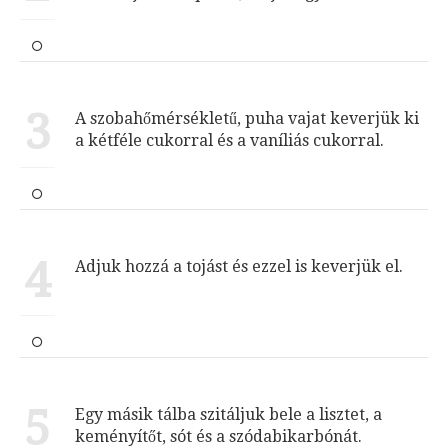
3
A szobahőmérsékletű, puha vajat keverjük ki
a kétféle cukorral és a vaníliás cukorral.
4
Adjuk hozzá a tojást és ezzel is keverjük el.
5
Egy másik tálba szitáljuk bele a lisztet, a
keményítőt, sót és a szódabikarbónát.