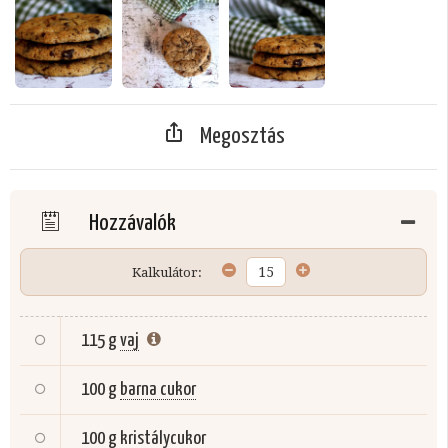
Megosztás
Hozzávalók
Kalkulátor:
115 g
vaj
100 g
barna cukor
100 g
kristálycukor