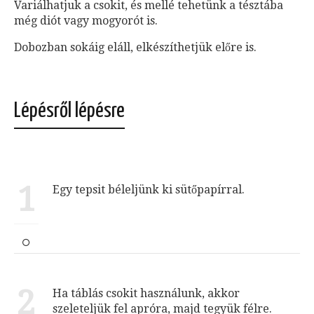
Variálhatjuk a csokit, és mellé tehetünk a tésztába
még diót vagy mogyorót is.
Dobozban sokáig eláll, elkészíthetjük előre is.
Lépésről lépésre
1
Egy tepsit béleljünk ki sütőpapírral.
2
Ha táblás csokit használunk, akkor
szeleteljük fel apróra, majd tegyük félre.