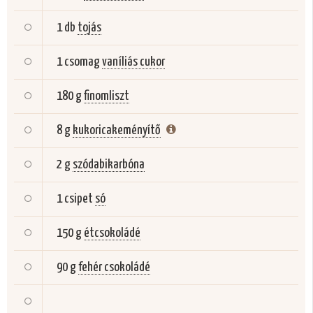
1 db
tojás
1 csomag
vaníliás cukor
180 g
finomliszt
8 g
kukoricakeményítő
2 g
szódabikarbóna
1 csipet
só
150 g
étcsokoládé
90 g
fehér csokoládé