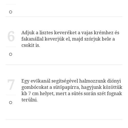
6
Adjuk a lisztes keveréket a vajas krémhez és
fakanállal keverjük el, majd szórjuk bele a
csokit is.
7
Egy evőkanál segítségével halmozzunk diónyi
gombócokat a sütőpapírra, hagyjunk közöttük
kb 7 cm helyet, mert a sütés során szét fognak
terülni.