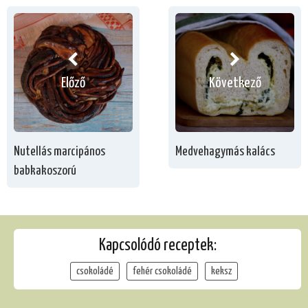
Előző
Következő
Nutellás marcipános
Medvehagymás kalács
babkakoszorú
Kapcsolódó receptek:
csokoládé
fehér csokoládé
keksz