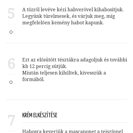
5
A tűzről levéve kézi habverővel kihabosítjuk.
Legyünk türelmesek, és várjuk meg, míg
megfelelően kemény habot kapunk.
6
Ezt az elősütött tésztákra adagoljuk és további
kb 12 percig sütjük.
Miután teljesen kihűltek, kivesszük a
formából.
7
KRÉM ELKÉSZÍTÉSE
Habosra keverjük a mascaponet a tejszínnel