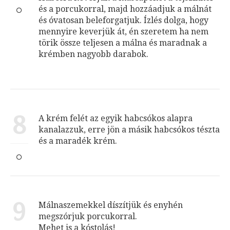
és a porcukorral, majd hozzáadjuk a málnát
és óvatosan beleforgatjuk. Ízlés dolga, hogy
mennyire keverjük át, én szeretem ha nem
törik össze teljesen a málna és maradnak a
krémben nagyobb darabok.
8
A krém felét az egyik habcsókos alapra
kanalazzuk, erre jön a másik habcsókos tészta
és a maradék krém.
9
Málnaszemekkel díszítjük és enyhén
megszórjuk porcukorral.
Mehet is a kóstolás!