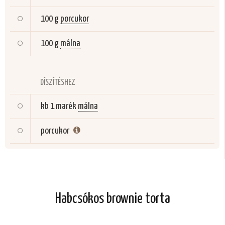
100 g
porcukor
100 g
málna
DÍSZÍTÉSHEZ
kb 1 marék
málna
porcukor
Habcsókos brownie torta