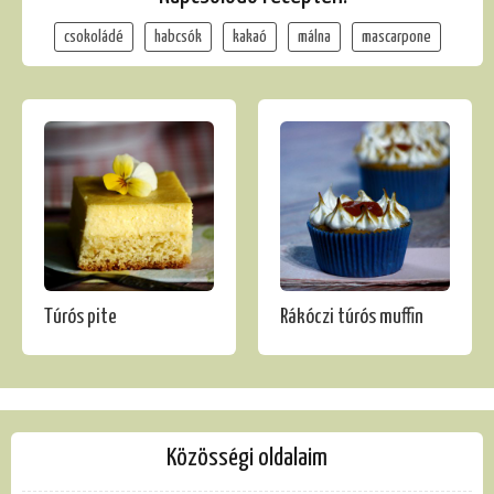
csokoládé
habcsók
kakaó
málna
mascarpone
Túrós pite
Rákóczi túrós muffin
Közösségi oldalaim