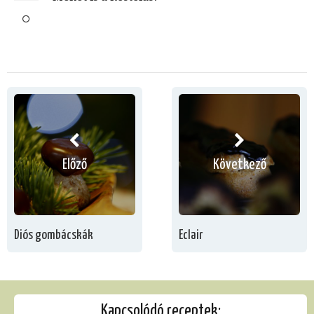
Előző
Következő
Diós gombácskák
Eclair
Kapcsolódó receptek: