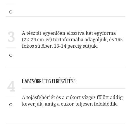
3
A tésztát egyenlően elosztva két egyforma
(22-24 cm-es) tortaformába adagoljuk, és 165
fokos sütőben 13-14 percig sütjük.
4
HABCSÓKRÉTEG ELKÉSZÍTÉSE
A tojásfehérjét és a cukort vízgőz fölött addig
keverjük, amíg a cukor teljesen feloldódik.