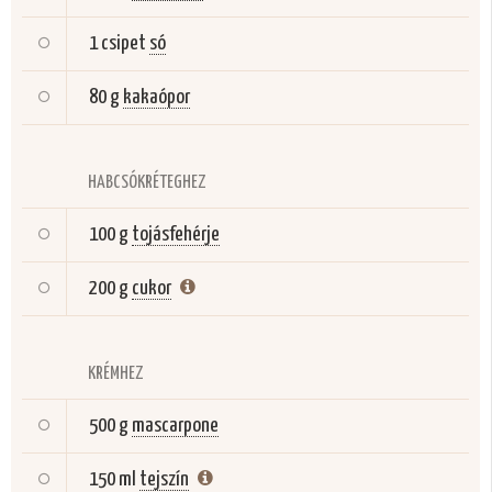
1 csipet
só
80 g
kakaópor
HABCSÓKRÉTEGHEZ
100 g
tojásfehérje
200 g
cukor
KRÉMHEZ
500 g
mascarpone
150 ml
tejszín