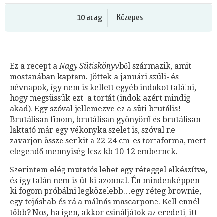
10 adag
Közepes
Ez a recept a
Nagy Sütiskönyv
ből származik, amit
mostanában kaptam. Jöttek a januári szüli- és
névnapok, így nem is kellett egyéb indokot találni,
hogy megsüssük ezt a tortát (indok azért mindig
akad). Egy szóval jellemezve ez a süti brutális!
Brutálisan finom, brutálisan gyönyörű és brutálisan
laktató már egy vékonyka szelet is, szóval ne
zavarjon össze senkit a 22-24 cm-es tortaforma, mert
elegendő mennyiség lesz kb 10-12 embernek.
Szerintem elég mutatós lehet egy réteggel elkészítve,
és így talán nem is üt ki azonnal. Én mindenképpen
ki fogom próbálni legközelebb…egy réteg brownie,
egy tojáshab és rá a málnás mascarpone. Kell ennél
több? Nos, ha igen, akkor csináljátok az eredeti, itt