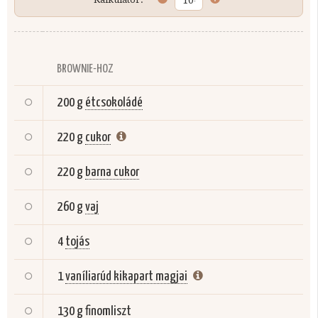
BROWNIE-HOZ
200 g
étcsokoládé
220 g
cukor
220 g
barna cukor
260 g
vaj
4
tojás
1
vaníliarúd kikapart magjai
130 g
finomliszt