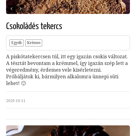
Csokoládés tekercs
Egyéb
Krémes
A piskótatekercsen túl, itt egy igazán csokis változat.
A tésztát bevontam a krémmel, így igazán szép lett a
végeredmény, érdemes vele kísérletezni.
Próbáljátok ki, bármilyen alkalomra ünnepi süti
lehet! 🙂
2020-10-11