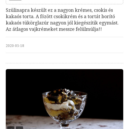
Szülinapra készült ez a nagyon krémes, csokis és
kakaós torta. A főzött csokikrém és a tortát borító
kakaós tükörglazúr nagyon jól kiegészítik egymást.
Az átlagos vajkrémeket messze felülmúlja!!
2020-05-18