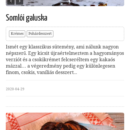
Somlói galuska
Krémes
Pohárdesszert
Ismét egy klasszikus sütemény, ami nálunk nagyon
népszerű. Egy kicsit újraértelmeztem a hagyományos
verziót és a csokikrémet felcseréltem egy kakaós
mázzal… a végeredmény pedig egy különlegesen
finom, csokis, vaníliás desszert...
2020-04-29