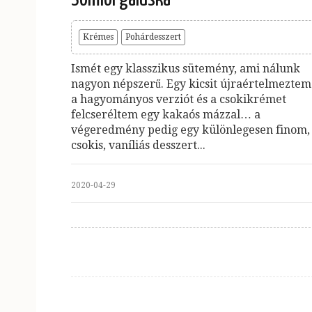
Krémes
Pohárdesszert
Ismét egy klasszikus sütemény, ami nálunk
nagyon népszerű. Egy kicsit újraértelmeztem
a hagyományos verziót és a csokikrémet
felcseréltem egy kakaós mázzal… a
végeredmény pedig egy különlegesen finom,
csokis, vaníliás desszert...
2020-04-29