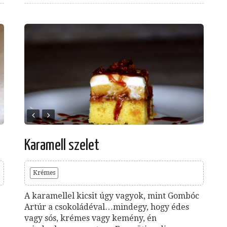
Karamell szelet
Krémes
A karamellel kicsit úgy vagyok, mint Gombóc
Artúr a csokoládéval…mindegy, hogy édes
vagy sós, krémes vagy kemény, én