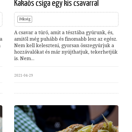
Kakaós csiga egy kis csavarral
Pékség
A csavar a túró, amit a tésztába gyúrunk, és,
 a
amitől még puhább és finomabb lesz az egész.
a
Nem kell keleszteni, gyorsan összegyúrjuk a
hozzávalókat és már nyújthatjuk, tekerhetjük
is. Nem...
2021-04-29