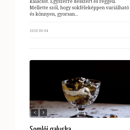
kalácsot. Egyszerre desszert és reggeli.
Mellette szól, hogy sokféleképpen variálható
és könnyen, gyorsan...
2020-06-04
Somlói galuska