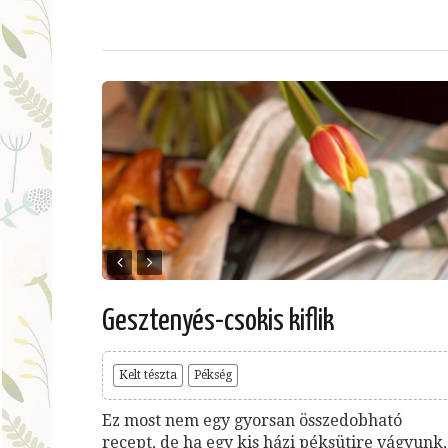
Gesztenyés-csokis kiflik
Kelt tészta
Pékség
Ez most nem egy gyorsan összedobható
recept, de ha egy kis házi péksütire vágyunk,