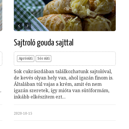
Sajtroló gouda sajttal
Aprósüti
Sós süti
Sok cukrászdában találkozhatunk sajtolóval,
de kevés olyan hely van, ahol igazán finom is.
Általában túl vajas a krém, amit én nem
.
igazán szeretek, így mióta van sütőformám,
inkább elkészítem ezt...
2020-10-15