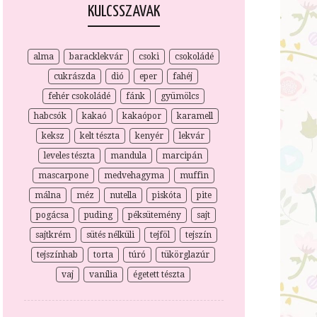
KULCSSZAVAK
alma
baracklekvár
csoki
csokoládé
cukrászda
dió
eper
fahéj
fehér csokoládé
fánk
gyümölcs
habcsók
kakaó
kakaópor
karamell
keksz
kelt tészta
kenyér
lekvár
leveles tészta
mandula
marcipán
mascarpone
medvehagyma
muffin
málna
méz
nutella
piskóta
pite
pogácsa
puding
péksütemény
sajt
sajtkrém
sütés nélküli
tejföl
tejszín
tejszínhab
torta
túró
tükörglazúr
vaj
vanília
égetett tészta