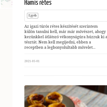
Hamis rétes
Egyéb
Az igazi túrós rétes készítését szerintem
külön tanulni kell, már már művészet, ahogy
kezünkkel átlátszó vékonyságúra húzzuk ki 
tésztát. Nem kell megijedni, ebben a
receptben a legbonyolultabb művelet...
2021-05-01