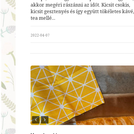
akkor megéri rászánni az időt. Kicsit csokis,
kicsit gesztenyés és így együtt tökéletes kávé
tea mellé...
2022-04-07