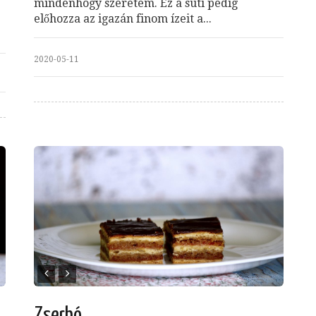
mindenhogy szeretem. Ez a süti pedig
előhozza az igazán finom ízeit a...
2020-05-11
Zserbó