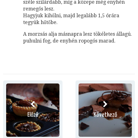
széle szilárdabb, míg a közepe még enyhén
remegős lesz.
Hagyjuk kihűlni, majd legalább 1,5 órára
tegyük hűtőbe.
A morzsás alja másnapra lesz tökéletes állagú.
puhulni fog, de enyhén ropogós marad.
Előző
Következő