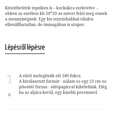
Készíthetitek tepsiben is – kockákra szeletelve -,
ebben az esetben kb 20*20-as méret felel meg ennek
a mennyiségnek. Egy kis tejszínhabbal tálalva
ellenállhatatlan, de önmagában is szuper.
Lépésről lépésre
1
A sütőt melegítsük elő 180 fokra.
A kiválasztott formát - nálam ez egy 23 cm-es
pitesütő forma - sütőpapírral kibélelünk. Elég
ha az aljára kerül, egy kisebb peremmel.