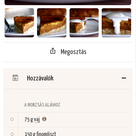
Megosztás
Hozzávalók
A MORZSÁS ALJÁHOZ
75 g
vaj
150 g
finomliszt