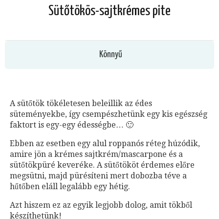
Sütőtökös-sajtkrémes pite
Könnyű
A sütőtök tökéletesen beleillik az édes
süteményekbe, így csempészhetünk egy kis egészség
faktort is egy-egy édességbe… 🙂
Ebben az esetben egy alul roppanós réteg húzódik,
amire jön a krémes sajtkrém/mascarpone és a
sütőtökpüré keveréke. A sütőtököt érdemes előre
megsütni, majd pürésíteni mert dobozba téve a
hűtőben eláll legalább egy hétig.
Azt hiszem ez az egyik legjobb dolog, amit tökből
készíthetünk!