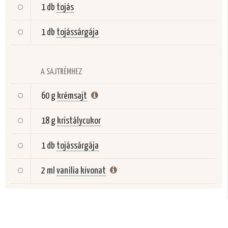
1 db
tojás
1 db
tojássárgája
A SAJTRÉMHEZ
60 g
krémsajt
18 g
kristálycukor
1 db
tojássárgája
2 ml
vanília kivonat