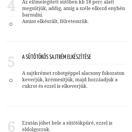
4
Az előmelegített sütőben kb 18 perc alatt
megsütjük, addig, amíg a széle elkezd enyhén
barnulni.
Amint elkészült, félretesszük.
5
A SÜTŐTÖKÖS SAJTRÉM ELKÉSZÍTÉSE
A sajtkrémet robotgéppel alacsony fokozaton
keverjük, krémesítjük, majd hozzáadjuk a
cukrot és ezzel is elkeverjük.
6
Ezután jöhet bele a sütőtökpüré, ezzel is
eldolgozzuk.