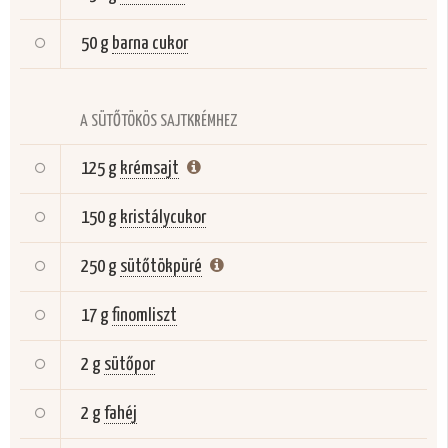
50 g
barna cukor
A SÜTŐTÖKÖS SAJTKRÉMHEZ
125 g
krémsajt
150 g
kristálycukor
250 g
sütőtökpüré
17 g
finomliszt
2 g
sütőpor
2 g
fahéj