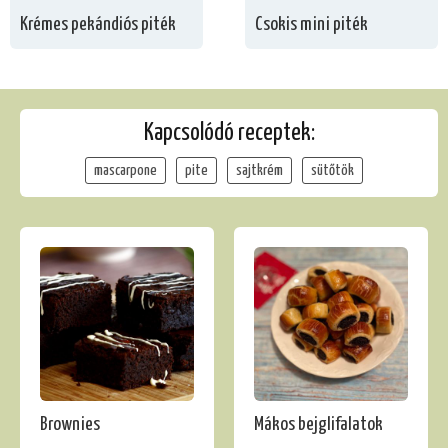
Krémes pekándiós piték
Csokis mini piték
Kapcsolódó receptek:
mascarpone
pite
sajtkrém
sütőtök
Brownies
Mákos bejglifalatok