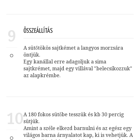
9
ÖSSZEÁLLÍTÁS
A sütőtökös sajtkémet a langyos morzsára
öntjük.
Egy kanállal erre adagoljuk a sima
sajtkrémet, majd egy villával "belecsíkozzuk"
az alapkrémbe.
10
A 180 fokos sütőbe tesszük és kb 30 percig
sütjük.
Amint a széle elkezd barnulni és az egész egy
világos barna árnyalatot kap, ki is vehetjük. A