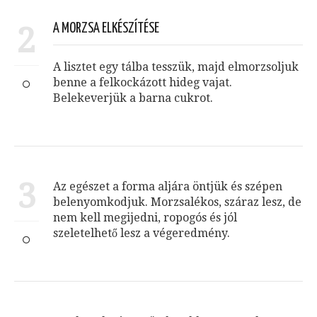
2
A MORZSA ELKÉSZÍTÉSE
A lisztet egy tálba tesszük, majd elmorzsoljuk
benne a felkockázott hideg vajat.
Belekeverjük a barna cukrot.
3
Az egészet a forma aljára öntjük és szépen
belenyomkodjuk. Morzsalékos, száraz lesz, de
nem kell megijedni, ropogós és jól
szeletelhető lesz a végeredmény.