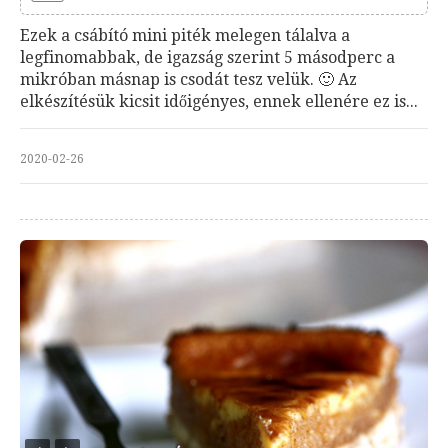
Ezek a csábító mini piték melegen tálalva a
legfinomabbak, de igazság szerint 5 másodperc a
mikróban másnap is csodát tesz velük. 🙂 Az
elkészítésük kicsit időigényes, ennek ellenére ez is...
2020-02-26