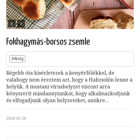
Fokhagymás-borsos zsemle
Pékség
Régebb óta kísérletezek a kenyérfélékkel, de
valahogy nem éreztem azt, hogy a Habzsolón lenne a
helyük. A mostani vírushelyzet viszont arra
kényszerít mindannyiunkat, hogy alkalmazkodjunk
és elfogadjunk olyan helyzeteket, amikre...
2020-03-20