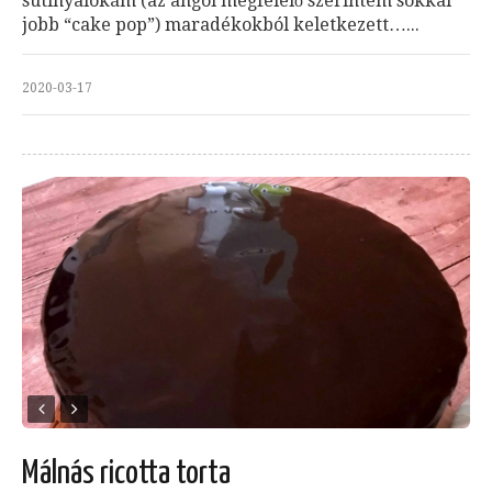
sütinyalókám (az angol megfelelő szerintem sokkal
jobb “cake pop”) maradékokból keletkezett…...
2020-03-17
Málnás ricotta torta