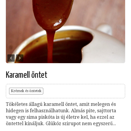
Karamell öntet
Krémek és öntetek
Tökéletes állagú karamell öntet, amit melegen és
hidegen is felhasználhatunk. Almás pite, sajttorta
vagy egy sima piskóta is új életre kel, ha ezzel az
öntettel kínáljuk. Glükóz szirupot nem egyszerű...