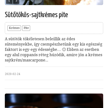
Sütőtökös-sajtkrémes pite
Krémes
Pite
A sütőtök tökéletesen beleillik az édes
süteményekbe, így csempészhetünk egy kis egészség
faktort is egy-egy édességbe… 🙂 Ebben az esetben
egy alul roppanós réteg húzódik, amire jön a krémes
sajtkrém/mascarpone...
2020-02-24