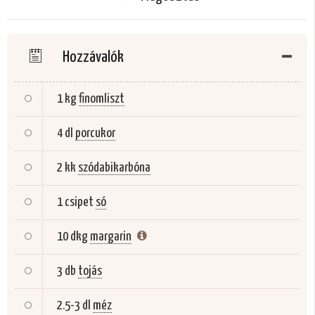
Hozzávalók
1 kg
finomliszt
4 dl
porcukor
2 kk
szódabikarbóna
1 csipet
só
10 dkg
margarin
3 db
tojás
2.5-3 dl
méz