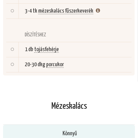
3-4 tk
mézeskalács fűszerkeverék
DÍSZÍTÉSHEZ
1 db
tojásfehérje
20-30 dkg
porcukor
Mézeskalács
Könnyű