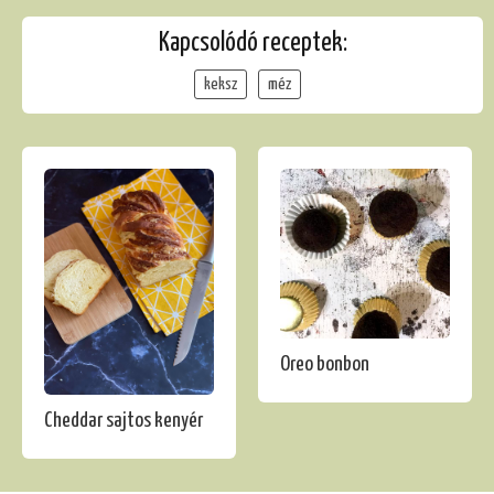
Kapcsolódó receptek:
keksz
méz
Oreo bonbon
Cheddar sajtos kenyér