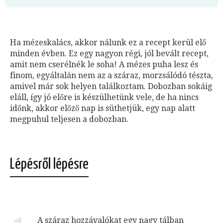
Ha mézeskalács, akkor nálunk ez a recept kerül elő
minden évben. Ez egy nagyon régi, jól bevált recept,
amit nem cserélnék le soha! A mézes puha lesz és
finom, egyáltalán nem az a száraz, morzsálódó tészta,
amivel már sok helyen találkoztam. Dobozban sokáig
eláll, így jó előre is készülhetünk vele, de ha nincs
időnk, akkor előző nap is süthetjük, egy nap alatt
megpuhul teljesen a dobozban.
Lépésről lépésre
A száraz hozzávalókat egy nagy tálban