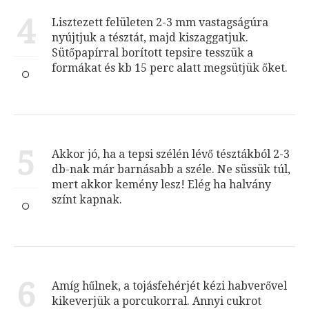
4
Lisztezett felületen 2-3 mm vastagságúra
nyújtjuk a tésztát, majd kiszaggatjuk.
Sütőpapírral borított tepsire tesszük a
formákat és kb 15 perc alatt megsütjük őket.
5
Akkor jó, ha a tepsi szélén lévő tésztákból 2-3
db-nak már barnásabb a széle. Ne süssük túl,
mert akkor kemény lesz! Elég ha halvány
színt kapnak.
6
Amíg hűlnek, a tojásfehérjét kézi habverővel
kikeverjük a porcukorral. Annyi cukrot