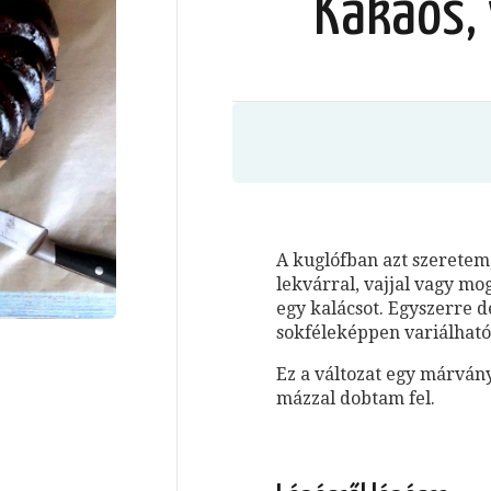
Kakaós, 
A kuglófban azt szerete
lekvárral, vajjal vagy m
egy kalácsot. Egyszerre de
sokféleképpen variálható
Ez a változat egy márvány
mázzal dobtam fel.