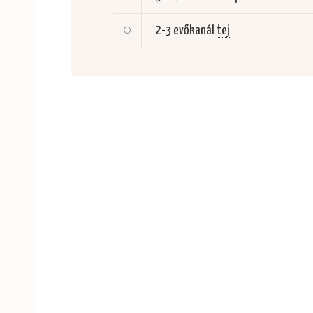
2-3 evőkanál
tej