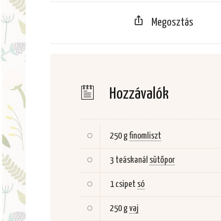
Megosztás
Hozzávalók
250 g
finomliszt
3 teáskanál
sütőpor
1 csipet
só
250 g
vaj