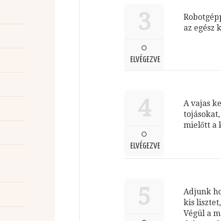
3
Robotgépp
az egész 
ELVÉGEZVE
4
A vajas k
tojásokat,
mielőtt a 
ELVÉGEZVE
5
Adjunk ho
kis lisztet
Végül a m