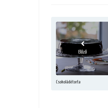
Előző
Csokoládétorta