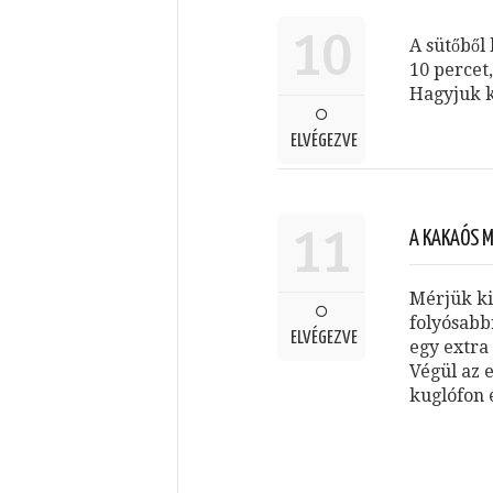
10
A sütőből
10 percet,
Hagyjuk k
ELVÉGEZVE
11
A KAKAÓS M
Mérjük ki
folyósabb
ELVÉGEZVE
egy extra 
Végül az 
kuglófon 