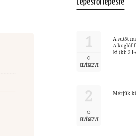
Lépésről lépésre
1
A sütőt me
A kuglóf 
ki (kb 2 l
ELVÉGEZVE
2
Mérjük ki 
ELVÉGEZVE