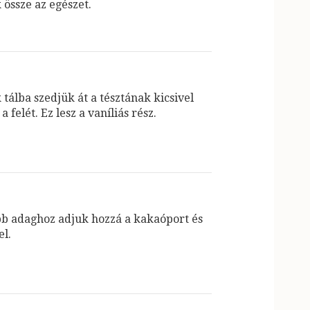
 össze az egészet.
tálba szedjük át a tésztának kicsivel
a felét. Ez lesz a vaníliás rész.
b adaghoz adjuk hozzá a kakaóport és
el.