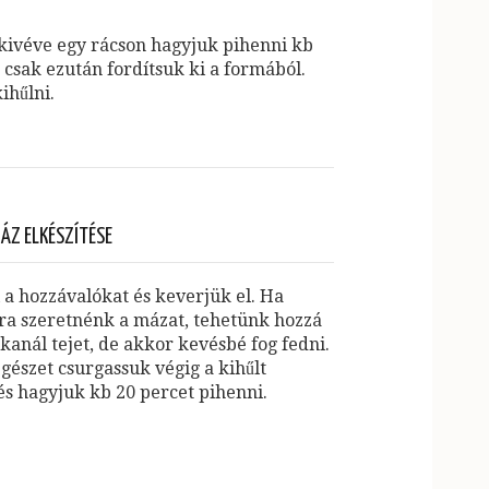
 kivéve egy rácson hagyjuk pihenni kb
 csak ezután fordítsuk ki a formából.
ihűlni.
ÁZ ELKÉSZÍTÉSE
 a hozzávalókat és keverjük el. Ha
ra szeretnénk a mázat, tehetünk hozzá
kanál tejet, de akkor kevésbé fog fedni.
egészet csurgassuk végig a kihűlt
és hagyjuk kb 20 percet pihenni.