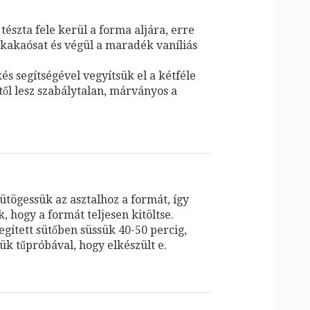
 tészta fele kerül a forma aljára, erre
 kakaósat és végül a maradék vaníliás
és segítségével vegyítsük el a kétféle
ttől lesz szabálytalan, márványos a
ütögessük az asztalhoz a formát, így
k, hogy a formát teljesen kitöltse.
egített sütőben süssük 40-50 percig,
ük tűpróbával, hogy elkészült e.