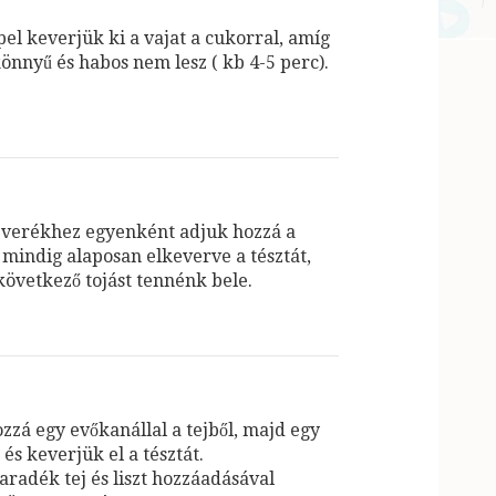
el keverjük ki a vajat a cukorral, amíg
könnyű és habos nem lesz ( kb 4-5 perc).
everékhez egyenként adjuk hozzá a
 mindig alaposan elkeverve a tésztát,
következő tojást tennénk bele.
zzá egy evőkanállal a tejből, majd egy
, és keverjük el a tésztát.
aradék tej és liszt hozzáadásával