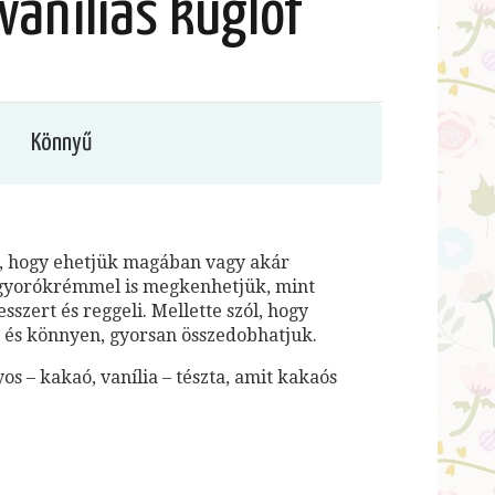
vaníliás kuglóf
Könnyű
m, hogy ehetjük magában vagy akár
ogyorókrémmel is megkenhetjük, mint
sszert és reggeli. Mellette szól, hogy
 és könnyen, gyorsan összedobhatjuk.
os – kakaó, vanília – tészta, amit kakaós