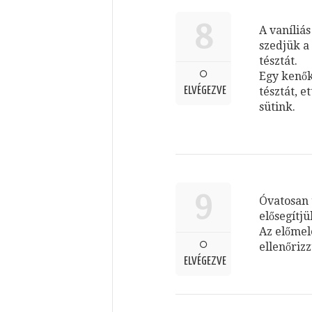
8
A vaníliás
szedjük a
tésztát.
Egy kenők
ELVÉGEZVE
tésztát, e
sütink.
9
Óvatosan 
elősegítjü
Az előmel
ellenőrizz
ELVÉGEZVE