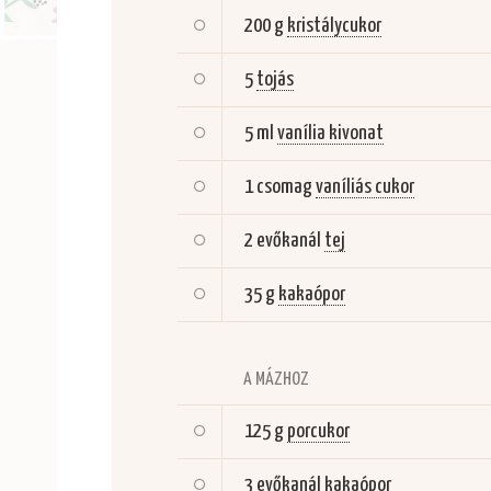
200 g
kristálycukor
5
tojás
5 ml
vanília kivonat
1 csomag
vaníliás cukor
2 evőkanál
tej
35 g
kakaópor
A MÁZHOZ
125 g
porcukor
3 evőkanál
kakaópor